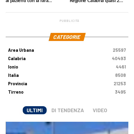
ai pazienti con la rara
Regione Calabria quasi 2
malattia genetica
milioni di euro
PUBBLICITÀ
.
CATEGORIE
Area Urbana
25597
Calabria
40493
Ionio
4461
Italia
8508
Provincia
21253
Tirreno
3495
ULTIMI
DI TENDENZA
VIDEO