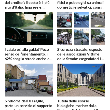
del credito”: il costo è il più
fisici e psicologici su animali
alto d’Italia. Imprese e
domestici e selvatici, consigli
famiglie penalizzate
utili
I calabresi alla guida? Poco
Sicurezza stradale, esposto
senso dell’orientamento, il
delle associazioni Vittime
62% sbaglia strada anche col
della Strada: «segnalateci i
navigatore
pericoli, interverremo
subito»
Sindrome dell’X Fragile,
Tutela delle risorse
parte un servizio di supporto
biologiche marine: dalla