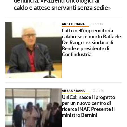
denuncia: «Pazienti oncologici al
caldo e attese snervanti senza sedie»
AREA URBANA
1 ora fa
Lutto nell’imprenditoria
calabrese: è morto Raffaele
De Rango, ex sindaco di
Rende e presidente di
Confindustria
AREA URBANA
2 ore fa
UniCal: nasce il progetto
per un nuovo centro di
ricerca INAF. Presente il
ministro Bernini