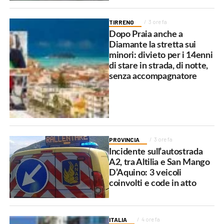
TIRRENO
3 ore fa
Dopo Praia anche a
Diamante la stretta sui
minori: divieto per i 14enni
di stare in strada, di notte,
senza accompagnatore
PROVINCIA
3 ore fa
Incidente sull’autostrada
A2, tra Altilia e San Mango
D’Aquino: 3 veicoli
coinvolti e code in atto
ITALIA
4 ore fa