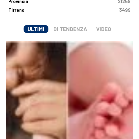
Provincia
21259
Tirreno
3499
ULTIMI
DI TENDENZA
VIDEO