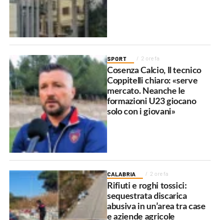
SPORT
2 ore fa
Cosenza Calcio, Il tecnico
Coppitelli chiaro: «serve
mercato. Neanche le
formazioni U23 giocano
solo con i giovani»
CALABRIA
2 ore fa
Rifiuti e roghi tossici:
sequestrata discarica
abusiva in un’area tra case
e aziende agricole