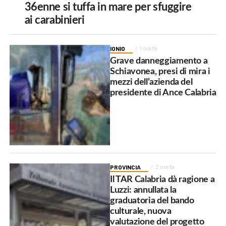
36enne si tuffa in mare per sfuggire
ai carabinieri
IONIO
1 ora fa
Grave danneggiamento a
Schiavonea, presi di mira i
mezzi dell’azienda del
presidente di Ance Calabria
PROVINCIA
2 ore fa
Il TAR Calabria dà ragione a
Luzzi: annullata la
graduatoria del bando
culturale, nuova
valutazione del progetto