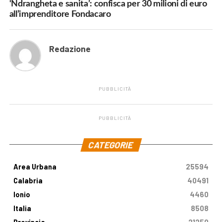
‘Ndrangheta e sanita’: confisca per 30 milioni di euro
all’imprenditore Fondacaro
Redazione
PUBBLICITÀ
PUBBLICITÀ
.
CATEGORIE
Area Urbana
25594
Calabria
40491
Ionio
4460
Italia
8508