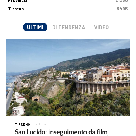
Provincia
21250
Tirreno
3495
ULTIMI
DI TENDENZA
VIDEO
TIRRENO
1 ora fa
San Lucido: inseguimento da film,