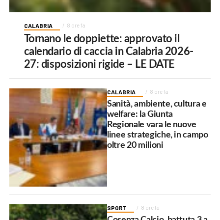
CALABRIA
8 ore fa
Tornano le doppiette: approvato il
calendario di caccia in Calabria 2026-
27: disposizioni rigide – LE DATE
CALABRIA
8 ore fa
Sanità, ambiente, cultura e
welfare: la Giunta
Regionale vara le nuove
linee strategiche, in campo
oltre 20 milioni
SPORT
8 ore fa
Cosenza Calcio, battuta 3 a