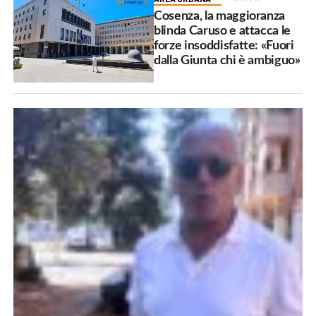
Cosenza, la maggioranza
blinda Caruso e attacca le
forze insoddisfatte: «Fuori
dalla Giunta chi è ambiguo»