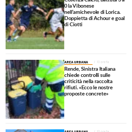
0 la Vibonese
nell’amichevole di Lorica.
Doppietta di Achour e goal
di Ciotti
AREA URBANA
10 ore fa
Rende, Sinistra Italiana
chiede controlli sulle
criticità nella raccolta
rifiuti. «Ecco le nostre
proposte concrete»
AREA URBANA
10 ore fa