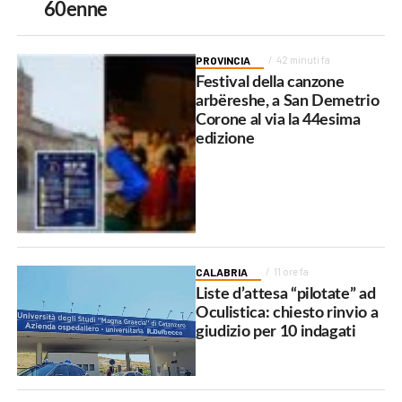
60enne
PROVINCIA
42 minuti fa
Festival della canzone
arbëreshe, a San Demetrio
Corone al via la 44esima
edizione
CALABRIA
11 ore fa
Liste d’attesa “pilotate” ad
Oculistica: chiesto rinvio a
giudizio per 10 indagati