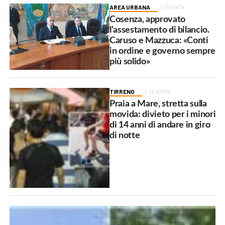
AREA URBANA
11 ore fa
Cosenza, approvato
l’assestamento di bilancio.
Caruso e Mazzuca: «Conti
in ordine e governo sempre
più solido»
TIRRENO
12 ore fa
Praia a Mare, stretta sulla
movida: divieto per i minori
di 14 anni di andare in giro
di notte