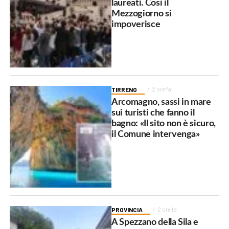
laureati. Così il
Mezzogiorno si
impoverisce
TIRRENO
2 ore fa
Arcomagno, sassi in mare
sui turisti che fanno il
bagno: «Il sito non è sicuro,
il Comune intervenga»
PROVINCIA
2 ore fa
A Spezzano della Sila e