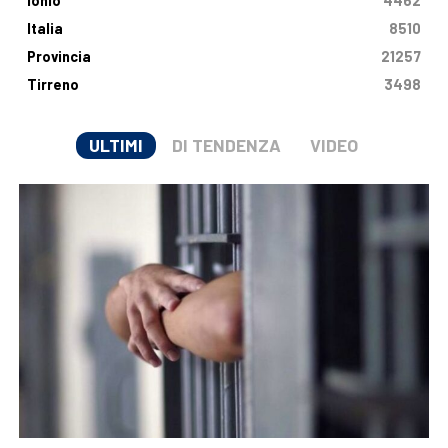
Ionio
4462
Italia
8510
Provincia
21257
Tirreno
3498
ULTIMI
DI TENDENZA
VIDEO