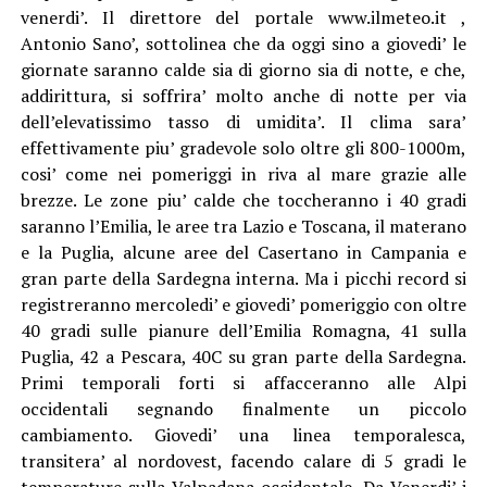
venerdi’. Il direttore del portale www.ilmeteo.it ,
Antonio Sano’, sottolinea che da oggi sino a giovedi’ le
giornate saranno calde sia di giorno sia di notte, e che,
addirittura, si soffrira’ molto anche di notte per via
dell’elevatissimo tasso di umidita’. Il clima sara’
effettivamente piu’ gradevole solo oltre gli 800-1000m,
cosi’ come nei pomeriggi in riva al mare grazie alle
brezze. Le zone piu’ calde che toccheranno i 40 gradi
saranno l’Emilia, le aree tra Lazio e Toscana, il materano
e la Puglia, alcune aree del Casertano in Campania e
gran parte della Sardegna interna. Ma i picchi record si
registreranno mercoledi’ e giovedi’ pomeriggio con oltre
40 gradi sulle pianure dell’Emilia Romagna, 41 sulla
Puglia, 42 a Pescara, 40C su gran parte della Sardegna.
Primi temporali forti si affacceranno alle Alpi
occidentali segnando finalmente un piccolo
cambiamento. Giovedi’ una linea temporalesca,
transitera’ al nordovest, facendo calare di 5 gradi le
temperature sulla Valpadana occidentale. Da Venerdi’ i