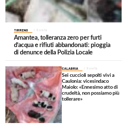
TIRRENO
9 ore fa
Amantea, tolleranza zero per furti
d’acqua e rifiuti abbandonati: pioggia
di denunce della Polizia Locale
CALABRIA
9 ore fa
Sei cuccioli sepolti vivi a
Caulonia: vicesindaco
Maiolo: «Ennesimo atto di
crudeltà, non possiamo più
tollerare»