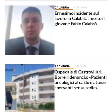
CALABRIA
10 ore fa
Ennesimo incidente sul
lavoro in Calabria: morto il
giovane Fabio Calabrò
PROVINCIA
11 ore fa
Ospedale di Castrovillari,
Borrelli denuncia: «Pazienti
oncologici al caldo e attese
snervanti senza sedie»