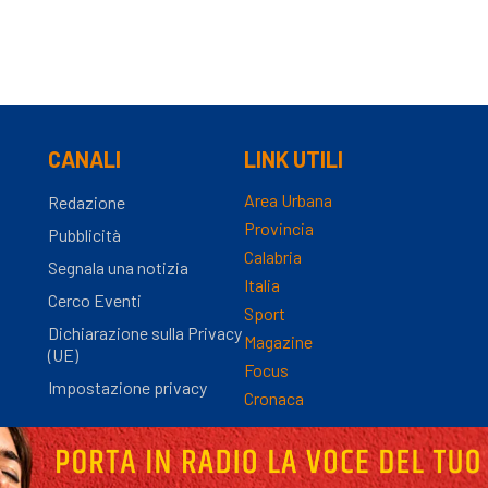
CANALI
LINK UTILI
Area Urbana
Redazione
Provincia
Pubblicità
Calabria
Segnala una notizia
Italia
Cerco Eventi
Sport
Dichiarazione sulla Privacy
Magazine
(UE)
Focus
Impostazione privacy
Cronaca