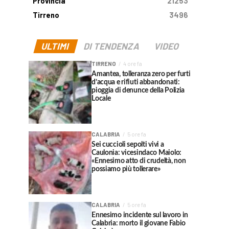
Provincia
21253
Tirreno
3496
ULTIMI
DI TENDENZA
VIDEO
TIRRENO
4 ore fa
Amantea, tolleranza zero per furti
d’acqua e rifiuti abbandonati:
pioggia di denunce della Polizia
Locale
CALABRIA
5 ore fa
Sei cuccioli sepolti vivi a
Caulonia: vicesindaco Maiolo:
«Ennesimo atto di crudeltà, non
possiamo più tollerare»
CALABRIA
5 ore fa
Ennesimo incidente sul lavoro in
Calabria: morto il giovane Fabio