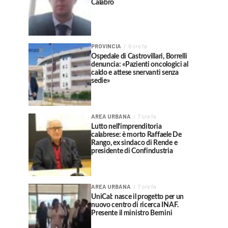
Calabrò
PROVINCIA
6 ore fa
Ospedale di Castrovillari, Borrelli
denuncia: «Pazienti oncologici al
caldo e attese snervanti senza
sedie»
AREA URBANA
7 ore fa
Lutto nell’imprenditoria
calabrese: è morto Raffaele De
Rango, ex sindaco di Rende e
presidente di Confindustria
AREA URBANA
7 ore fa
UniCal: nasce il progetto per un
nuovo centro di ricerca INAF.
Presente il ministro Bernini