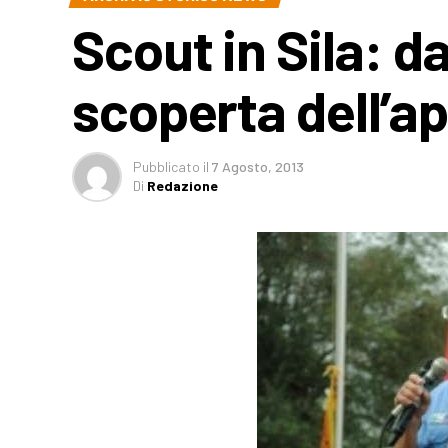
Scout in Sila: da
scoperta dell’a
Pubblicato
il
7 Agosto, 2013
Di
Redazione