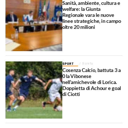
Sanità, ambiente, cultura e
welfare: la Giunta
Regionale vara le nuove
linee strategiche, in campo
oltre 20 milioni
SPORT
9 ore fa
Cosenza Calcio, battuta 3 a
0 la Vibonese
nell’amichevole di Lorica.
Doppietta di Achour e goal
di Ciotti