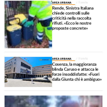
AREA URBANA
11 ore fa
Rende, Sinistra Italiana
chiede controlli sulle
criticità nella raccolta
rifiuti. «Ecco le nostre
proposte concrete»
AREA URBANA
11 ore fa
Cosenza, la maggioranza
blinda Caruso e attacca le
forze insoddisfatte: «Fuori
dalla Giunta chi è ambiguo»