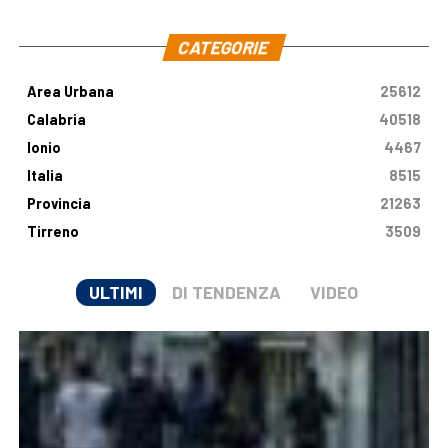
.
CATEGORIE
Area Urbana
25612
Calabria
40518
Ionio
4467
Italia
8515
Provincia
21263
Tirreno
3509
ULTIMI
DI TENDENZA
VIDEO