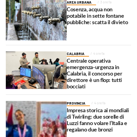
AREA URBANA
3 ore fa
Cosenza, acqua non
potabile in sette fontane
pubbliche: scatta il divieto
CALABRIA
4 ore fa
Centrale operativa
emergenza-urgenza in
Calabria, il concorso per
direttore è un flop: tutti
bocciati
PROVINCIA
4 ore fa
Impresa storica ai mondiali
di Twirling: due sorelle di
Luzzi fanno volare l’Italia e
regalano due bronzi