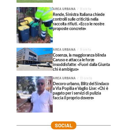
AREA URBANA
9 ore fa
Rende, Sinistra Italiana chiede
controlli sulle criticità nella
raccolta rifiuti. «Ecco le nostre
proposte concrete»
AREA URBANA
9 ore fa
Cosenza, la maggioranza blinda
Caruso e attacca le forze
insoddisfatte: «Fuori dalla Giunta
chi è ambiguo»
AREA URBANA
10 ore fa
Decoro urbano, Blitz del Sindaco
a Via Popilia e Vaglio Lise: «Chi è
pagato per i servizi di pulizia
faccia il proprio dovere»
SOCIAL