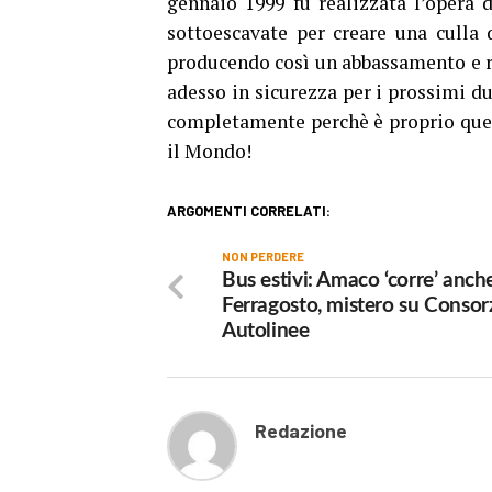
gennaio 1999 fu realizzata l’opera d
sottoescavate per creare una culla
producendo così un abbassamento e ri
adesso in sicurezza per i prossimi d
completamente perchè è proprio quell
il Mondo!
ARGOMENTI CORRELATI:
NON PERDERE
Bus estivi: Amaco ‘corre’ anch
Ferragosto, mistero su Consor
Autolinee
Redazione