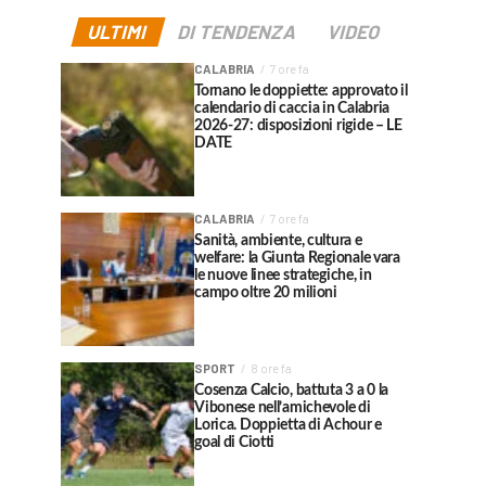
ULTIMI
DI TENDENZA
VIDEO
CALABRIA
7 ore fa
Tornano le doppiette: approvato il
calendario di caccia in Calabria
2026-27: disposizioni rigide – LE
DATE
CALABRIA
7 ore fa
Sanità, ambiente, cultura e
welfare: la Giunta Regionale vara
le nuove linee strategiche, in
campo oltre 20 milioni
SPORT
8 ore fa
Cosenza Calcio, battuta 3 a 0 la
Vibonese nell’amichevole di
Lorica. Doppietta di Achour e
goal di Ciotti