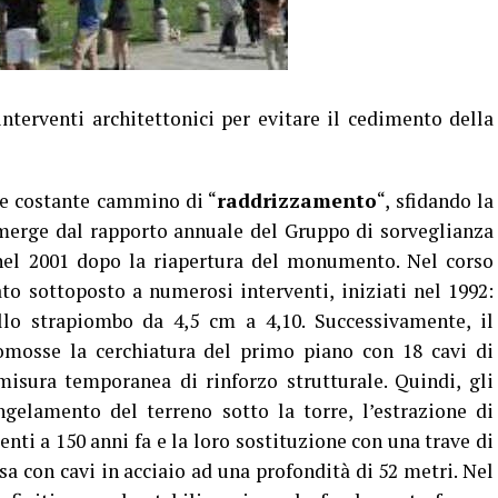
interventi architettonici per evitare il cedimento della
o e costante cammino di “
raddrizzamento
“, sfidando la
emerge dal rapporto annuale del Gruppo di sorveglianza
 nel 2001 dopo la riapertura del monumento. Nel corso
ato sottoposto a numerosi interventi, iniziati nel 1992:
llo strapiombo da 4,5 cm a 4,10. Successivamente, il
mosse la cerchiatura del primo piano con 18 cavi di
isura temporanea di rinforzo strutturale. Quindi, gli
ngelamento del terreno sotto la torre, l’estrazione di
nti a 150 anni fa e la loro sostituzione con una trave di
a con cavi in acciaio ad una profondità di 52 metri. Nel