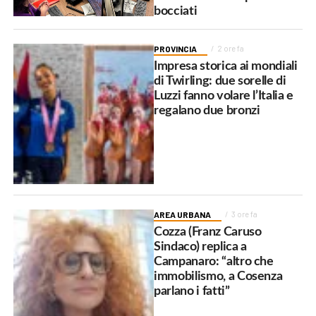
bocciati
PROVINCIA
2 ore fa
Impresa storica ai mondiali
di Twirling: due sorelle di
Luzzi fanno volare l’Italia e
regalano due bronzi
AREA URBANA
3 ore fa
Cozza (Franz Caruso
Sindaco) replica a
Campanaro: “altro che
immobilismo, a Cosenza
parlano i fatti”