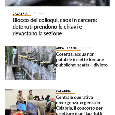
CALABRIA
1 ora fa
Blocco dei colloqui, caos in carcere:
detenuti prendono le chiavi e
devastano la sezione
AREA URBANA
1 ora fa
Cosenza, acqua non
potabile in sette fontane
pubbliche: scatta il divieto
CALABRIA
2 ore fa
Centrale operativa
emergenza-urgenza in
Calabria, il concorso per
direttore è un flop: tutti