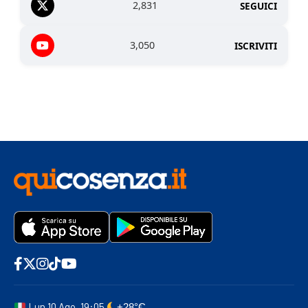
2,831
SEGUICI
3,050
ISCRIVITI
Lun 10 Ago, 19:05
+28°C