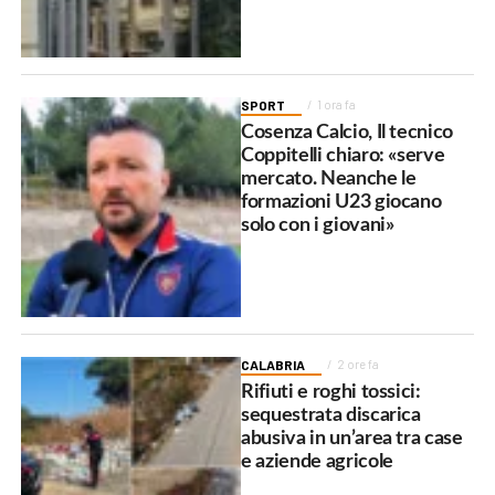
SPORT
1 ora fa
Cosenza Calcio, Il tecnico
Coppitelli chiaro: «serve
mercato. Neanche le
formazioni U23 giocano
solo con i giovani»
CALABRIA
2 ore fa
Rifiuti e roghi tossici:
sequestrata discarica
abusiva in un’area tra case
e aziende agricole