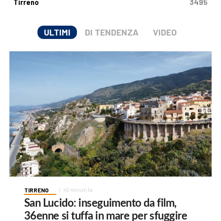
Tirreno
3495
ULTIMI
DI TENDENZA
VIDEO
TIRRENO
40 minuti fa
San Lucido: inseguimento da film,
36enne si tuffa in mare per sfuggire