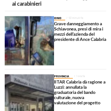
ai carabinieri
IONIO
53 minuti fa
Grave danneggiamento a
Schiavonea, presi di mira i
mezzi dell’azienda del
presidente di Ance Calabria
PROVINCIA
1 ora fa
Il TAR Calabria dà ragione a
Luzzi: annullata la
graduatoria del bando
culturale, nuova
valutazione del progetto