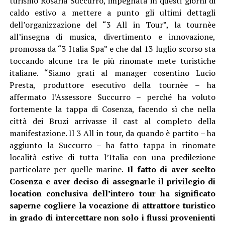
turismo Rosaria Succurro, impegnata in questi giorni di
caldo estivo a mettere a punto gli ultimi dettagli
dell’organizzazione del “3 All in Tour”, la tournèe
all’insegna di musica, divertimento e innovazione,
promossa da “3 Italia Spa” e che dal 13 luglio scorso sta
toccando alcune tra le più rinomate mete turistiche
italiane. “Siamo grati al manager cosentino Lucio
Presta, produttore esecutivo della tournèe – ha
affermato l’Assessore Succurro – perché ha voluto
fortemente la tappa di Cosenza, facendo sì che nella
città dei Bruzi arrivasse il cast al completo della
manifestazione. Il 3 All in tour, da quando è partito – ha
aggiunto la Succurro – ha fatto tappa in rinomate
località estive di tutta l’Italia con una predilezione
particolare per quelle marine.
Il fatto di aver scelto
Cosenza e aver deciso di assegnarle il privilegio di
location conclusiva dell’intero tour ha significato
saperne cogliere la vocazione di attrattore turistico
in grado di intercettare non solo i flussi provenienti