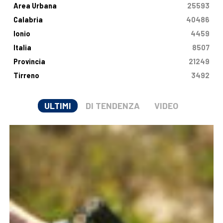
Area Urbana
25593
Calabria
40486
Ionio
4459
Italia
8507
Provincia
21249
Tirreno
3492
ULTIMI
DI TENDENZA
VIDEO