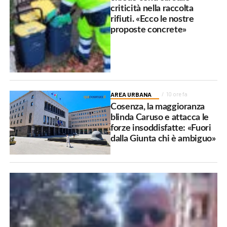
criticità nella raccolta
rifiuti. «Ecco le nostre
proposte concrete»
AREA URBANA
10 ore fa
Cosenza, la maggioranza
blinda Caruso e attacca le
forze insoddisfatte: «Fuori
dalla Giunta chi è ambiguo»