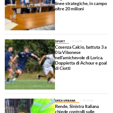
linee strategiche, in campo
oltre 20 milioni
SPORT
8 ore fa
Cosenza Calcio, battuta 3 a
0 la Vibonese
nell’amichevole di Lorica.
Doppietta di Achour e goal
di Ciotti
AREA URBANA
10 ore fa
Rende, Sinistra Italiana
chiede controlli sulle