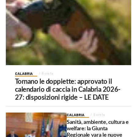
CALABRIA
8 ore fa
Tornano le doppiette: approvato il
calendario di caccia in Calabria 2026-
27: disposizioni rigide – LE DATE
CALABRIA
8 ore fa
Sanità, ambiente, cultura e
welfare: la Giunta
Regionale vara le nuove