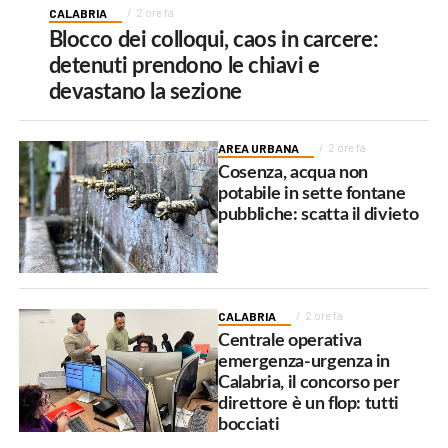
CALABRIA
2 ore fa
Blocco dei colloqui, caos in carcere:
detenuti prendono le chiavi e
devastano la sezione
AREA URBANA
2 ore fa
Cosenza, acqua non
potabile in sette fontane
pubbliche: scatta il divieto
CALABRIA
2 ore fa
Centrale operativa
emergenza-urgenza in
Calabria, il concorso per
direttore è un flop: tutti
bocciati