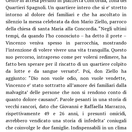
Gente in attesa persino in piazzetta Concordia, zona dei
Quartieri Spagnoli. Un quartiere intero che si e’ stretto
intorno al dolore dei familiari e che ha ascoltato in
silenzio la messa celebrata da don Mario Ziello, parroco
della chiesa di santa Maria alla Concordia. “Negli ultimi
tempi, da quando l’ho conosciuto – ha detto il prete –
Vincenzo veniva spesso in parrocchia, mostrando
l’intenzione di volere vivere una vita tranquilla. Questo
suo percorso, intrapreso come per volersi redimere, ha
fatto ben sperare per il riscatto di un quartiere colpito
da lotte e da sangue versato”. Poi, don Ziello ha
aggiunto: “Dio non vuole odio, non vuole vendette,
Vincenzo e’ stato sottratto all’amore dei familiari dalla
malvagita’ delle persone che non si rendono conto di
quanto dolore causano”. Parole pesanti in una storia di
vecchi rancori, dato che Giovanni e Raffaella Marrazzo,
rispettivamente 49 e 26 anni, i presunti omicidi,
avrebbero vendicato una storia di infedelta’ coniugali
che coinvolge le due famiglie. Indispensabili in un clima