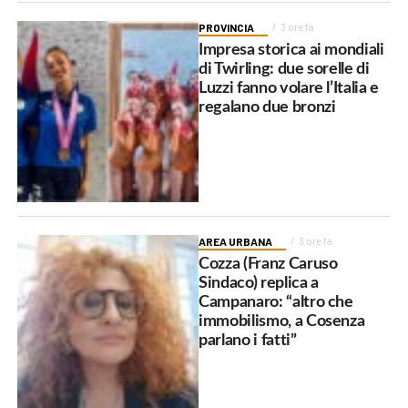
PROVINCIA
3 ore fa
Impresa storica ai mondiali
di Twirling: due sorelle di
Luzzi fanno volare l’Italia e
regalano due bronzi
AREA URBANA
3 ore fa
Cozza (Franz Caruso
Sindaco) replica a
Campanaro: “altro che
immobilismo, a Cosenza
parlano i fatti”