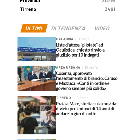
Provincia
21246
Tirreno
3491
ULTIMI
DI TENDENZA
VIDEO
CALABRIA
9 ore fa
Liste d’attesa “pilotate” ad
Oculistica: chiesto rinvio a
giudizio per 10 indagati
AREA URBANA
10 ore fa
Cosenza, approvato
l’assestamento di bilancio. Caruso
e Mazzuca: «Conti in ordine e
governo sempre più solido»
TIRRENO
10 ore fa
Praia a Mare, stretta sulla movida:
divieto per i minori di 14 anni di
andare in giro di notte