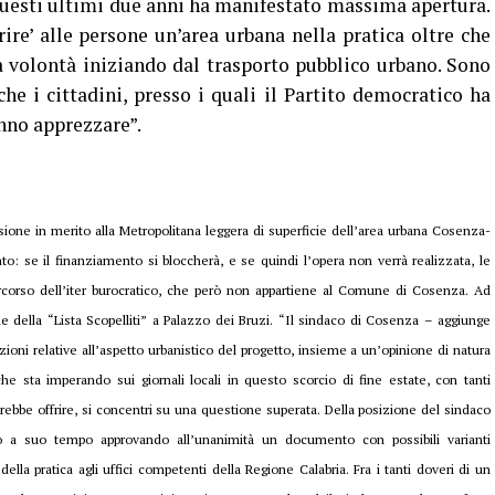
questi ultimi due anni ha manifestato massima apertura.
ire’ alle persone un’area urbana nella pratica oltre che
 volontà iniziando dal trasporto pubblico urbano. Sono
he i cittadini, presso i quali il Partito democratico ha
anno apprezzare”.
ssione in merito alla
Metropolitana leggera di superficie dell’area urbana Cosenza-
o: se il finanziamento si bloccherà, e se quindi l’opera non verrà realizzata, le
percorso dell’iter burocratico, che però non appartiene al Comune di Cosenza. Ad
e della “Lista Scopelliti” a Palazzo dei Bruzi. “Il sindaco di Cosenza – aggiunge
oni relative all’aspetto urbanistico del progetto, insieme a un’opinione di natura
che sta imperando sui giornali locali in questo scorcio di fine estate, con tanti
trebbe offrire, si concentri su una questione superata. Della posizione del sindaco
so a suo tempo approvando all’unanimità un documento con possibili varianti
ella pratica agli uffici competenti della Regione Calabria. Fra i tanti doveri di un