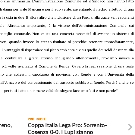
torio che amministra. L’Amministrazione Comunale ed il Sindaco non hanno fatto
li danni per viale Mancini e per il suo verde, paventando il rischio effettivo di una
 città in due. E allora altro che inclusione di via Popilia, alla quale vari esponenti
rale. Altrettanto importante, è la visione dell’Amministrazione Comunale sui
onsiglio comunale. Non esiste una concreta necessità di avviare un sistema di
avori, quando invece lo stesso risultato si potrebbe ottenere immediatamente,
 il vantaggio di risparmiare sul piano ambientale e su quello dei soldi destinati alla
 continuare a girarci attorno, indugiando ulteriormente, proviamo invece a
a più volte avanzato al Comune di Rende. Ovvero la realizzazione di una reale
ano che colleghi il capoluogo di provincia con Rende e con l’Università della
i dall’Amaco e del concessionario del trasporto pubblico di Rende. Perché anche se
per tutti i cittadini rimane valido lo slogan: facciamo fatti e non parole”.
PROSSIMO
reno,
Coppa Italia Lega Pro: Sorrento-
Cosenza 0-0. I Lupi stanno