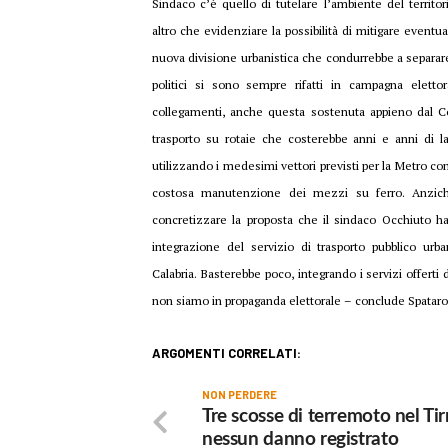
Sindaco c’è quello di tutelare l’ambiente del terri
altro che evidenziare la possibilità di mitigare eventua
nuova divisione urbanistica che condurrebbe a separare la
politici si sono sempre rifatti in campagna eletto
collegamenti, anche questa sostenuta appieno dal C
trasporto su rotaie che costerebbe anni e anni di l
utilizzando i medesimi vettori previsti per la Metro con
costosa manutenzione dei mezzi su ferro. Anziché
concretizzare la proposta che il sindaco Occhiuto h
integrazione del servizio di trasporto pubblico urb
Calabria. Basterebbe poco, integrando i servizi offert
non siamo in propaganda elettorale – conclude Spataro – 
ARGOMENTI CORRELATI:
NON PERDERE
Tre scosse di terremoto nel Tir
nessun danno registrato