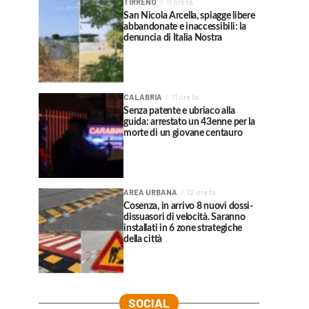
TIRRENO
11 ore fa
San Nicola Arcella, spiagge libere
abbandonate e inaccessibili: la
denuncia di Italia Nostra
CALABRIA
11 ore fa
Senza patente e ubriaco alla
guida: arrestato un 43enne per la
morte di un giovane centauro
AREA URBANA
12 ore fa
Cosenza, in arrivo 8 nuovi dossi-
dissuasori di velocità. Saranno
installati in 6 zone strategiche
della città
SOCIAL