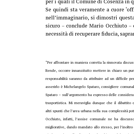
per i quali il Comune di Cosenza in 
Se quindi sta veramente a cuore ‘offr
nell’immaginario, si dimostri questa
sicuro – conclude Mario Occhiuto – c
necessità di recuperare fiducia, sapr
“Per affrontare in maniera corretta la rinnovata discu
Rende, occorre innanzitutto mettere in chiaro un punt
responsabilità saranno da attribuire ad un difficile 
asserirlo è Michelangelo Spataro, consigliere comunal
Spataro – sull’argomento ha espresso delle considerazi
trasportistica. Mi meraviglia dunque che il dibattito 
altri spunti che l’area urbana nella sua complessità po
Occhiuto, infatti, l’assise comunale ne ha discus
migliorative, dando mandato allo stesso, per l’inoltro d