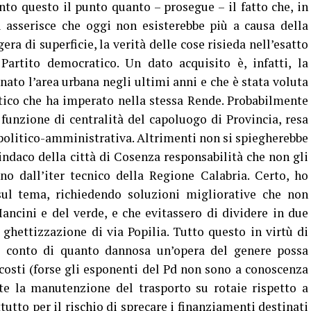
nto questo il punto quanto – prosegue – il fatto che, in
i asserisce che oggi non esisterebbe più a causa della
a di superficie, la verità delle cose risieda nell’esatto
Partito democratico. Un dato acquisito è, infatti, la
ato l’area urbana negli ultimi anni e che è stata voluta
itico che ha imperato nella stessa Rende. Probabilmente
 funzione di centralità del capoluogo di Provincia, resa
 politico-amministrativa. Altrimenti non si spiegherebbe
Sindaco della città di Cosenza responsabilità che non gli
o dall’iter tecnico della Regione Calabria. Certo, ho
ul tema, richiedendo soluzioni migliorative che non
ancini e del verde, e che evitassero di dividere in due
hettizzazione di via Popilia. Tutto questo in virtù di
e conto di quanto dannosa un’opera del genere possa
 costi (forse gli esponenti del Pd non sono a conoscenza
te la manutenzione del trasporto su rotaie rispetto a
tto per il rischio di sprecare i finanziamenti destinati