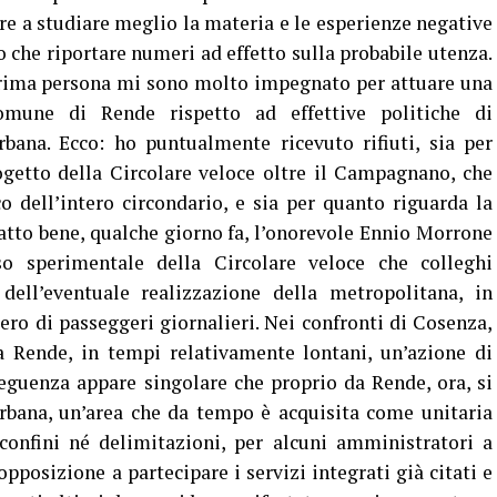
re a studiare meglio la materia e le esperienze negative
to che riportare numeri ad effetto sulla probabile utenza.
in prima persona mi sono molto impegnato per attuare una
omune di Rende rispetto ad effettive politiche di
rbana. Ecco: ho puntualmente ricevuto rifiuti, sia per
ogetto della Circolare veloce oltre il Campagnano, che
co dell’intero circondario, e sia per quanto riguarda la
 fatto bene, qualche giorno fa, l’onorevole Ennio Morrone
so sperimentale della Circolare veloce che colleghi
dell’eventuale realizzazione della metropolitana, in
ro di passeggeri giornalieri. Nei confronti di Cosenza,
a Rende, in tempi relativamente lontani, un’azione di
eguenza appare singolare che proprio da Rende, ora, si
 urbana, un’area che da tempo è acquisita come unitaria
confini né delimitazioni, per alcuni amministratori a
pposizione a partecipare i servizi integrati già citati e