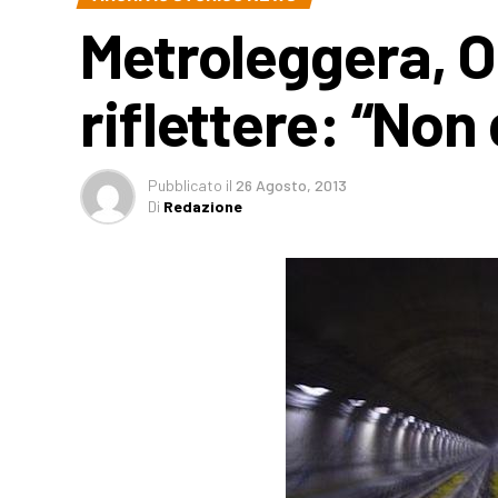
Metroleggera, O
riflettere: “Non 
Pubblicato
il
26 Agosto, 2013
Di
Redazione