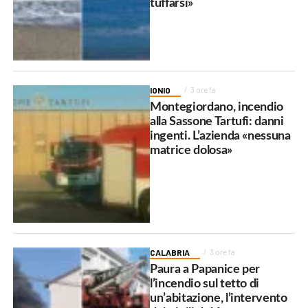
tuffarsi»
IONIO
3 ore fa
Montegiordano, incendio
alla Sassone Tartufi: danni
ingenti. L’azienda «nessuna
matrice dolosa»
CALABRIA
3 ore fa
Paura a Papanice per
l’incendio sul tetto di
un’abitazione, l’intervento