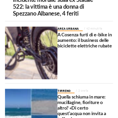
Incidente mortale sulla ex Statale
522: la vittima è una donna di
Spezzano Albanese, 4 feriti
AREA URBANA
42 minuti fa
A Cosenza furti di e-bike in
aumento: il business delle
biciclette elettriche rubate
TIRRENO
2 ore fa
Quella schiuma in mare:
mucillagine, fioriture o
altro? «Di certo
quest’acqua non invita a