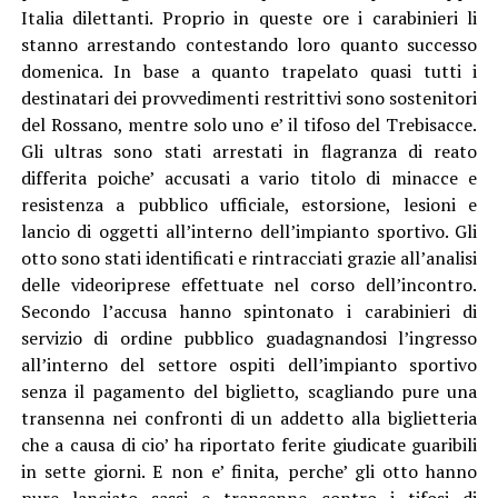
Italia dilettanti. Proprio in queste ore i carabinieri li
stanno arrestando contestando loro quanto successo
domenica. In base a quanto trapelato quasi tutti i
destinatari dei provvedimenti restrittivi sono sostenitori
del Rossano, mentre solo uno e’ il tifoso del Trebisacce.
Gli ultras sono stati arrestati in flagranza di reato
differita poiche’ accusati a vario titolo di minacce e
resistenza a pubblico ufficiale, estorsione, lesioni e
lancio di oggetti all’interno dell’impianto sportivo. Gli
otto sono stati identificati e rintracciati grazie all’analisi
delle videoriprese effettuate nel corso dell’incontro.
Secondo l’accusa hanno spintonato i carabinieri di
servizio di ordine pubblico guadagnandosi l’ingresso
all’interno del settore ospiti dell’impianto sportivo
senza il pagamento del biglietto, scagliando pure una
transenna nei confronti di un addetto alla biglietteria
che a causa di cio’ ha riportato ferite giudicate guaribili
in sette giorni. E non e’ finita, perche’ gli otto hanno
pure lanciato sassi e transenne contro i tifosi di