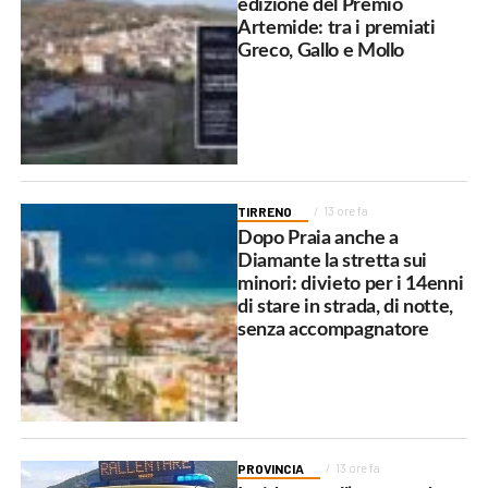
edizione del Premio
Artemide: tra i premiati
Greco, Gallo e Mollo
TIRRENO
13 ore fa
Dopo Praia anche a
Diamante la stretta sui
minori: divieto per i 14enni
di stare in strada, di notte,
senza accompagnatore
PROVINCIA
13 ore fa