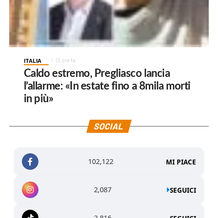
ITALIA
13 ore fa
Caldo estremo, Pregliasco lancia
l’allarme: «In estate fino a 8mila morti
in più»
SOCIAL
102,122
MI PIACE
2,087
SEGUICI
2,816