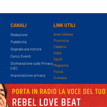
CANALI
LINK UTILI
Area Urbana
Redazione
Provincia
Pubblicità
Calabria
Segnala una notizia
Italia
Cerco Eventi
Sport
Dichiarazione sulla Privacy
Magazine
(UE)
Focus
Impostazione privacy
Cronaca
nza Registro Stampa n.9/2012 - Direttore Responsabile Simona Gambaro | P