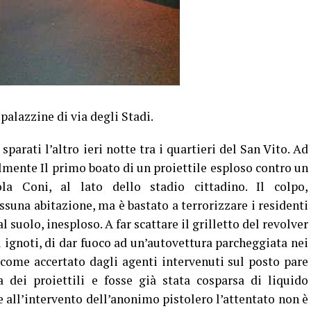
palazzine di via degli Stadi.
parati l’altro ieri notte tra i quartieri del San Vito. Ad
almente Il primo boato di un proiettile esploso contro un
a Coni, al lato dello stadio cittadino. Il colpo,
suna abitazione, ma è bastato a terrorizzare i residenti
al suolo, inesploso. A far scattare il grilletto del revolver
di ignoti, di dar fuoco ad un’autovettura parcheggiata nei
i come accertato dagli agenti intervenuti sul posto pare
a dei proiettili e fosse già stata cosparsa di liquido
 all’intervento dell’anonimo pistolero l’attentato non è