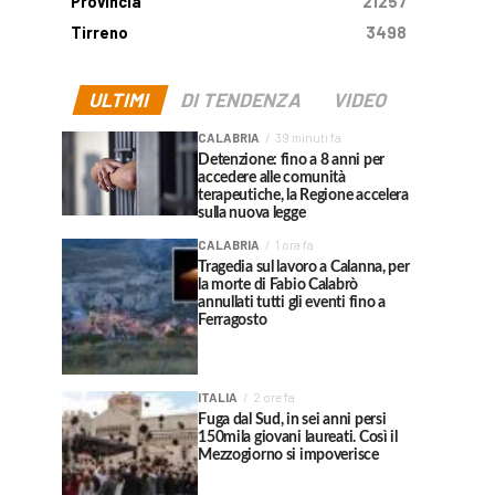
Provincia
21257
Tirreno
3498
ULTIMI
DI TENDENZA
VIDEO
CALABRIA
39 minuti fa
Detenzione: fino a 8 anni per
accedere alle comunità
terapeutiche, la Regione accelera
sulla nuova legge
CALABRIA
1 ora fa
Tragedia sul lavoro a Calanna, per
la morte di Fabio Calabrò
annullati tutti gli eventi fino a
Ferragosto
ITALIA
2 ore fa
Fuga dal Sud, in sei anni persi
150mila giovani laureati. Così il
Mezzogiorno si impoverisce