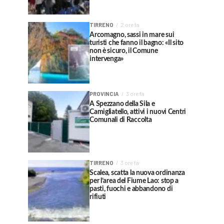
TIRRENO
2 ore fa
Arcomagno, sassi in mare sui
turisti che fanno il bagno: «Il sito
non è sicuro, il Comune
intervenga»
PROVINCIA
3 ore fa
A Spezzano della Sila e
Camigliatello, attivi i nuovi Centri
Comunali di Raccolta
TIRRENO
3 ore fa
Scalea, scatta la nuova ordinanza
per l’area del Fiume Lao: stop a
pasti, fuochi e abbandono di
rifiuti