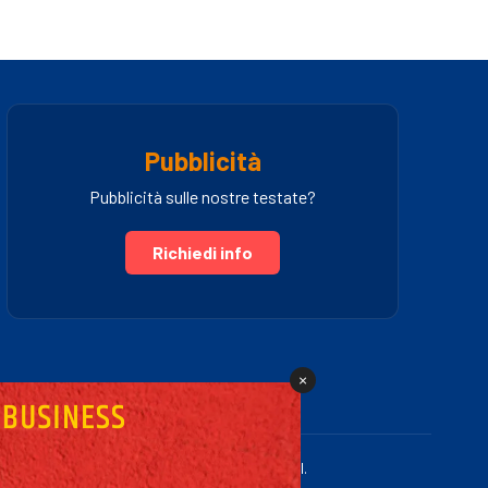
Pubblicità
Pubblicità sulle nostre testate?
Richiedi info
×
.IVA 03005460781 | Powered by Fullmidia s.r.l.