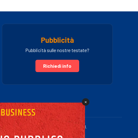
Pubblicità
Pubblicità sulle nostre testate?
Richiedi info
×
.IVA 03005460781 | Powered by Fullmidia s.r.l.