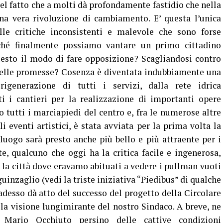
l fatto che a molti dà profondamente fastidio che nella
na vera rivoluzione di cambiamento. E’ questa l’unica
lle critiche inconsistenti e malevole che sono forse
rché finalmente possiamo vantare un primo cittadino
esto il modo di fare opposizione? Scagliandosi contro
delle promesse? Cosenza è diventata indubbiamente una
rigenerazione di tutti i servizi, dalla rete idrica
ti i cantieri per la realizzazione di importanti opere
o tutti i marciapiedi del centro e, fra le numerose altre
 eventi artistici, è stata avviata per la prima volta la
oluogo sarà presto anche più bello e più attraente per i
te, qualcuno che oggi ha la critica facile e ingenerosa,
 la città dove eravamo abituati a vedere i pullman vuoti
uinzaglio (vedi la triste iniziativa “Piedibus” di qualche
adesso dà atto del successo del progetto della Circolare
lla visione lungimirante del nostro Sindaco. A breve, ne
Mario Occhiuto persino delle cattive condizioni