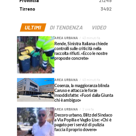
Provincia
21249
Tirreno
3492
ULTIMI
DI TENDENZA
VIDEO
AREA URBANA
43 minuti fa
Rende, Sinistra Italiana chiede
controlli sulle criticità nella
raccolta rifiuti. «Ecco le nostre
proposte concrete»
AREA URBANA
43 minuti fa
Cosenza, la maggioranza blinda
Caruso e attacca le forze
insoddisfatte: «Fuori dalla Giunta
chi è ambiguo»
AREA URBANA
2 ore fa
Decoro urbano, Blitz del Sindaco
a Via Popilia e Vaglio Lise: «Chi è
pagato per i servizi di pulizia
faccia il proprio dovere»