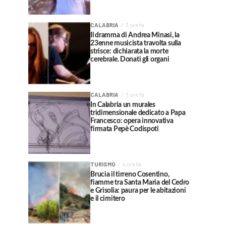
CALABRIA
3 ore fa
Il dramma di Andrea Minasi, la
23enne musicista travolta sulla
strisce: dichiarata la morte
cerebrale. Donati gli organi
CALABRIA
3 ore fa
In Calabria un murales
tridimensionale dedicato a Papa
Francesco: opera innovativa
firmata Pepè Codispoti
TURISMO
4 ore fa
Brucia il tirreno Cosentino,
fiamme tra Santa Maria del Cedro
e Grisolia: paura per le abitazioni
e il cimitero