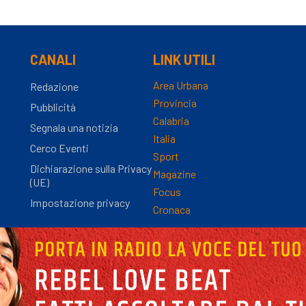
CANALI
LINK UTILI
Area Urbana
Redazione
Provincia
Pubblicità
Calabria
Segnala una notizia
Italia
Cerco Eventi
Sport
Dichiarazione sulla Privacy
Magazine
(UE)
Focus
Impostazione privacy
Cronaca
nza Registro Stampa n.9/2012 - Direttore Responsabile Simona Gambaro | P