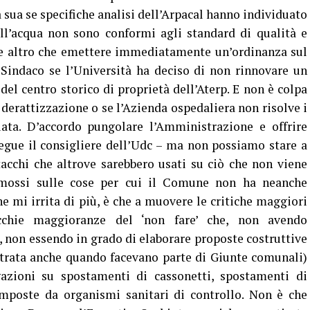
sua se specifiche analisi dell’Arpacal hanno individuato
ll’acqua non sono conformi agli standard di qualità e
re altro che emettere immediatamente un’ordinanza sul
 Sindaco se l’Università ha deciso di non rinnovare un
del centro storico di proprietà dell’Aterp. E non è colpa
derattizzazione o se l’Azienda ospedaliera non risolve i
iata. D’accordo pungolare l’Amministrazione e offrire
egue il consigliere dell’Udc – ma non possiamo stare a
tacchi che altrove sarebbero usati su ciò che non viene
mossi sulle cose per cui il Comune non ha neanche
e mi irrita di più, è che a muovere le critiche maggiori
cchie maggioranze del ‘non fare’ che, non avendo
, non essendo in grado di elaborare proposte costruttive
trata anche quando facevano parte di Giunte comunali)
azioni su spostamenti di cassonetti, spostamenti di
mposte da organismi sanitari di controllo. Non è che