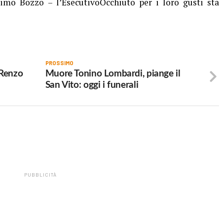
mo Bozzo – l’EsecutivoOcchiuto per i loro gusti sta
PROSSIMO
 Renzo
Muore Tonino Lombardi, piange il
San Vito: oggi i funerali
PUBBLICITÀ