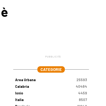
 è
PUBBLICITÀ
.
CATEGORIE
Area Urbana
25593
Calabria
40484
Ionio
4459
Italia
8507