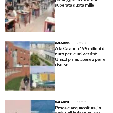
superata quota mille
CALABRIA
2 ore fa
Alla Calabria 199 milioni di
euro per le università:
Unical primo ateneo per le
risorse
CALABRIA
3 ore fa
Pesca e acquacoltura, in