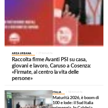
AREA URBANA
27 minuti fa
Raccolta firme Avanti PSI su casa,
giovani e lavoro, Caruso a Cosenza:
«Firmate, al centro la vita delle
persone»
ITALIA
56 minuti fa
Maturità 2026, è boom di
100 e lode: il Sud Italia
primeggia. In Calabria