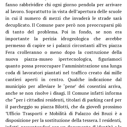
fanno rabbrividire chi ogni giorno pendola per arrivare
al lavoro. Soprattutto in vista dell’apertura delle scuole
in cui il numero di mezzi che invaderà le strade sarà
decuplicato. Il Comune pare però non preoccuparsi più
di tanto del problema. Poi in fondo, se non era
importante la perizia idrogeologica che avrebbe
permesso di capire se i palazzi circostanti all’ex piazza
Fera crolleranno o meno dopo la costruzione della
nuova piazza-museo ipertecnologica, figuriamoci
quanto possa preoccupare l’amministrazione una lunga
coda di lavoratori piantati nel traffico creato dai mille
cantieri aperti in centro. Qualche indicazione dal
municipio per alleviare le ‘pene’ dei cosentini arriva,
anche se non risolve i disagi. Il Comune infatti informa
che “per i cittadini residenti, titolari di parking card per
il parcheggio su piazza Bilotti, che da giovedì prossimo
’Ufficio Trasporti e Mobilità di Palazzo dei Bruzi è a
disposizione per la sostituzione della tessera. I residenti,
infatti, presentandosi con un documento di identità e la