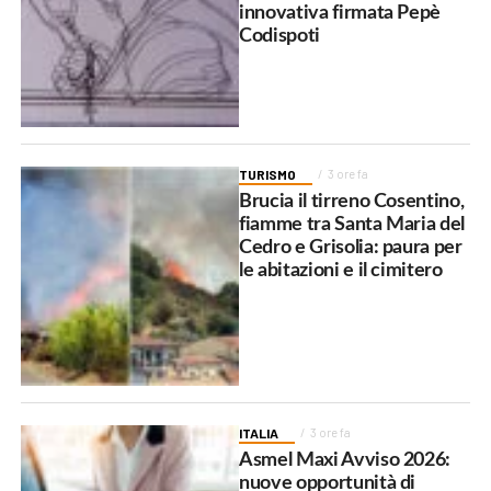
innovativa firmata Pepè
Codispoti
TURISMO
3 ore fa
Brucia il tirreno Cosentino,
fiamme tra Santa Maria del
Cedro e Grisolia: paura per
le abitazioni e il cimitero
ITALIA
3 ore fa
Asmel Maxi Avviso 2026:
nuove opportunità di