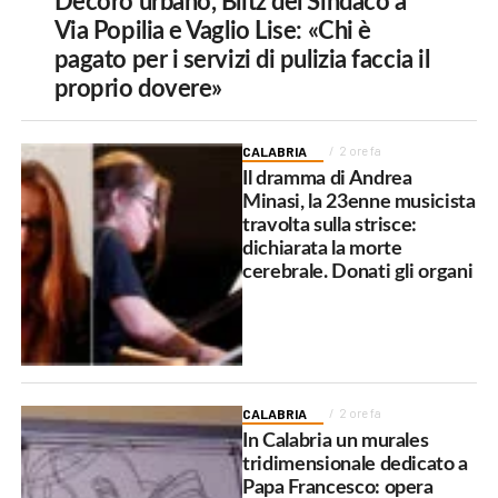
Decoro urbano, Blitz del Sindaco a
Via Popilia e Vaglio Lise: «Chi è
pagato per i servizi di pulizia faccia il
proprio dovere»
CALABRIA
2 ore fa
Il dramma di Andrea
Minasi, la 23enne musicista
travolta sulla strisce:
dichiarata la morte
cerebrale. Donati gli organi
CALABRIA
2 ore fa
In Calabria un murales
tridimensionale dedicato a
Papa Francesco: opera