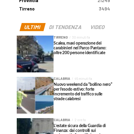
Provincia
21249
Tirreno
3494
ULTIMI
DI TENDENZA
VIDEO
TIRRENO
30 minuti fa
Scalea, maxi operazione dei
carabinieri nel Parco Pantano:
oltre 200 persone identificate
CALABRIA
45 minuti fa
Nuovo weekend da “bollino nero”
per l’esodo estivo: forte
incremento del traffico sulle
strade calabresi
CALABRIA
2 ore fa
L’estate sicura della Guardia di
Finanza: dai controlli sui