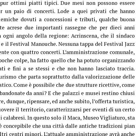
 pur ottimi piatti tipici. Due mesi non possono essere
er un paio di concerti. Lode a quei privati che hanno
lemiche dovuti a concessioni e tributi, qualche buona
ate acrese due importanti rassegne che per dieci anni
 ogni angolo della regione: Acrinscena, che il sindaco
 e il Festival Manouche. Nessuna tappa del Festival Jazz
ente con quattro concerti. L’amministrazione comunale,
 poche colpe, ha fatto quello che ha potuto organizzando
ti e fini a se stessi e che non hanno lasciato traccia.
rismo che parta soprattutto dalla valorizzazione delle
stico. Come è possibile che due strutture ricettive, come
bbandonate da anni? E che palazzi e musei restino chiusi
e, dunque, ripensare, ed anche subito, l’offerta turistica,
vere il territorio, caratterizzarsi per eventi di un certo
li calabresi. In questo solo il Maca, Museo Vigliaturo, sta
concepibile che una città dalle antiche tradizioni pian
ltri centri minori. L’attuale amministrazione avrà anche