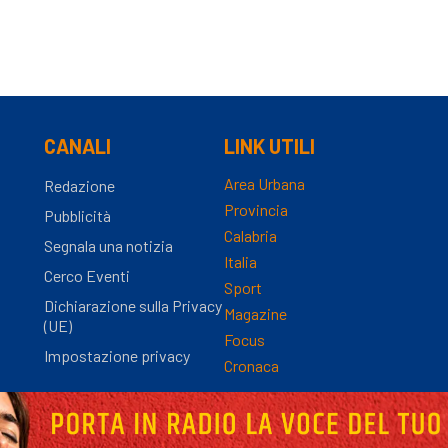
CANALI
LINK UTILI
Area Urbana
Redazione
Provincia
Pubblicità
Calabria
Segnala una notizia
Italia
Cerco Eventi
Sport
Dichiarazione sulla Privacy
Magazine
(UE)
Focus
Impostazione privacy
Cronaca