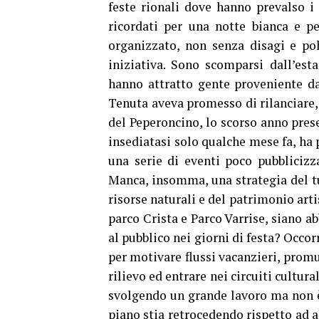
feste rionali dove hanno prevalso i
ricordati per una notte bianca e p
organizzato, non senza disagi e po
iniziativa. Sono scomparsi dall’est
hanno attratto gente proveniente da
Tenuta aveva promesso di rilanciare,
del Peperoncino, lo scorso anno pres
insediatasi solo qualche mese fa, ha
una serie di eventi poco pubblicizza
Manca, insomma, una strategia del tu
risorse naturali e del patrimonio arti
parco Crista e Parco Varrise, siano a
al pubblico nei giorni di festa? Occorr
per motivare flussi vacanzieri, promuo
rilievo ed entrare nei circuiti cultura
svolgendo un grande lavoro ma non è 
piano stia retrocedendo rispetto ad a