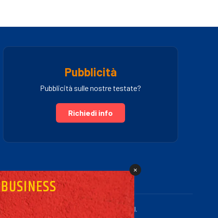
Pubblicità
Pubblicità sulle nostre testate?
Richiedi info
×
.IVA 03005460781 | Powered by Fullmidia s.r.l.