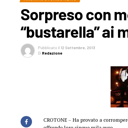
Sorpreso con mez
“bustarella” ai m
Pubblicato
il
12 Settembre, 2013
Di
Redazione
CROTONE – Ha provato a corrompere i
offrendo loro cinque mila euro.