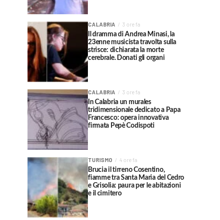
CALABRIA
3 ore fa
Il dramma di Andrea Minasi, la
23enne musicista travolta sulla
strisce: dichiarata la morte
cerebrale. Donati gli organi
CALABRIA
3 ore fa
In Calabria un murales
tridimensionale dedicato a Papa
Francesco: opera innovativa
firmata Pepè Codispoti
TURISMO
4 ore fa
Brucia il tirreno Cosentino,
fiamme tra Santa Maria del Cedro
e Grisolia: paura per le abitazioni
e il cimitero