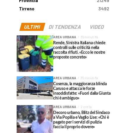
Provincia
21249
Tirreno
3492
ULTIMI
DI TENDENZA
VIDEO
AREA URBANA
35 minuti fa
Rende, Sinistra Italiana chiede
controlli sulle criticità nella
raccolta rifiuti. «Ecco le nostre
proposte concrete»
AREA URBANA
35 minuti fa
Cosenza, la maggioranza blinda
Caruso e attacca le forze
insoddisfatte: «Fuori dalla Giunta
chi è ambiguo»
AREA URBANA
2 ore fa
Decoro urbano, Blitz del Sindaco
a Via Popilia e Vaglio Lise: «Chi è
pagato per i servizi di pulizia
faccia il proprio dovere»