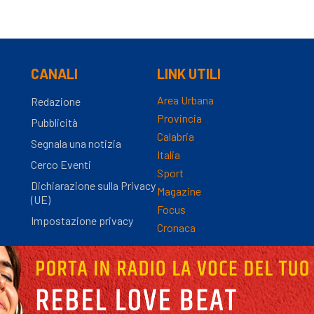
CANALI
LINK UTILI
Area Urbana
Redazione
Provincia
Pubblicità
Calabria
Segnala una notizia
Italia
Cerco Eventi
Sport
Dichiarazione sulla Privacy
Magazine
(UE)
Focus
Impostazione privacy
Cronaca
nza Registro Stampa n.9/2012 - Direttore Responsabile Simona Gambaro | P