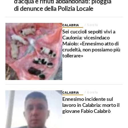
d’acqua e rifiuti abbandonati: pioggia
di denunce della Polizia Locale
CALABRIA
5 ore fa
Sei cuccioli sepolti vivi a
Caulonia: vicesindaco
Maiolo: «Ennesimo atto di
crudeltà, non possiamo più
tollerare»
CALABRIA
6 ore fa
Ennesimo incidente sul
lavoro in Calabria: morto il
giovane Fabio Calabrò