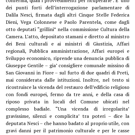
conferma, quali i provvedimenti per ricuperarle”. E’ uno
dei punti forti dell’interrogazione parlamentare di
Dalila Nesci, firmata dagli altri Cinque Stelle Federica
Dieni, Vega Colonnese e Paolo Parentela, come dagli
otto deputati “grillini” nella commissione Cultura della
Camera. L’atto, depositato stamani e diretto al ministro
dei Beni culturali e ai ministri di Giustizia, Affari
regionali, Pubblica amministrazione, Affari europei e
Sviluppo economico, riprende una denuncia pubblica di
Giuseppe Gentile – gia’ consigliere comunale missino di
San Giovanni in Fiore – sul furto di due quadri di Preti,
mai considerata dalle istituzioni. Inoltre, nel testo si
ricostruisce la vicenda del restauro dell’edificio religioso
con fondi europei, fermo da tre anni, e della casa di
riposo privata in locali del Comune ubicati nel
complesso badiale. “Una vicenda di irregolarita’
gravissime, silenzi e complicita’ tra poteri – dice la
deputata Nesci – che hanno badato al proprio utile, con
gravi danni per il patrimonio culturale e per le casse