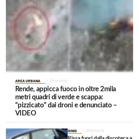
AREA URBANA
17 minuti fa
Rende, appicca fuoco in oltre 2mila
metri quadri di verde e scappa:
“pizzicato” dai droni e denunciato –
VIDEO
IONIO
57 minuti fa
Rissa fuori dalla discoteca a