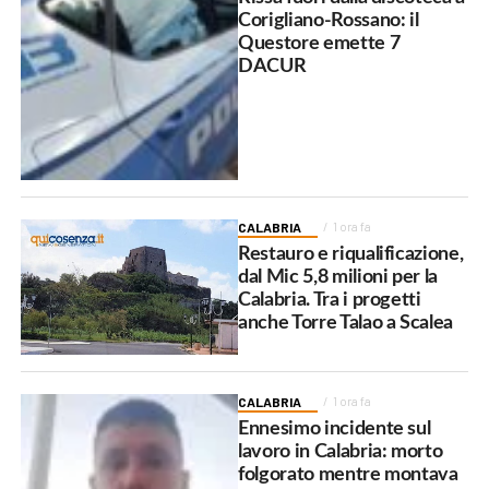
Corigliano-Rossano: il
Questore emette 7
DACUR
CALABRIA
1 ora fa
Restauro e riqualificazione,
dal Mic 5,8 milioni per la
Calabria. Tra i progetti
anche Torre Talao a Scalea
CALABRIA
1 ora fa
Ennesimo incidente sul
lavoro in Calabria: morto
folgorato mentre montava