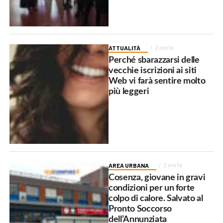
ATTUALITÀ
2 ore fa
Perché sbarazzarsi delle
vecchie iscrizioni ai siti
Web vi farà sentire molto
più leggeri
AREA URBANA
2 ore fa
Cosenza, giovane in gravi
condizioni per un forte
colpo di calore. Salvato al
Pronto Soccorso
dell’Annunziata