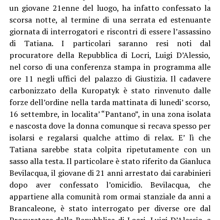
un giovane 21enne del luogo, ha infatto confessato la
scorsa notte, al termine di una serrata ed estenuante
giornata di interrogatori e riscontri di essere l’assassino
di Tatiana. I particolari saranno resi noti dal
procuratore della Repubblica di Locri, Luigi D’Alessio,
nel corso di una conferenza stampa in programma alle
ore 11 negli uffici del palazzo di Giustizia. Il cadavere
carbonizzato della Kuropatyk è stato rinvenuto dalle
forze dell’ordine nella tarda mattinata di lunedi’ scorso,
16 settembre, in localita’ “Pantano”, in una zona isolata
e nascosta dove la donna comunque si recava spesso per
isolarsi e regalarsi qualche attimo di relax. E’ lì che
Tatiana sarebbe stata colpita ripetutamente con un
sasso alla testa. Il particolare è stato riferito da Gianluca
Bevilacqua, il giovane di 21 anni arrestato dai carabinieri
dopo aver confessato l’omicidio. Bevilacqua, che
appartiene alla comunità rom ormai stanziale da anni a
Brancaleone, è stato interrogato per diverse ore dal
Procuratore della Repubblica di Locri, Luigi D’Alessio, e