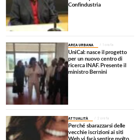
Confindustria
AREA URBANA
1 ora fa
UniCal: nasce il progetto
per un nuovo centro di
ricerca INAF. Presente il
ministro Bernini
ATTUALITÀ
2 ore fa
Perché sbarazzarsi delle
vecchie iscrizioni ai siti
Web vi farà sentire molto