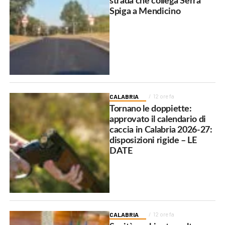
strada che collega Serra
Spiga a Mendicino
CALABRIA
12 ore fa
Tornano le doppiette:
approvato il calendario di
caccia in Calabria 2026-27:
disposizioni rigide – LE
DATE
CALABRIA
12 ore fa