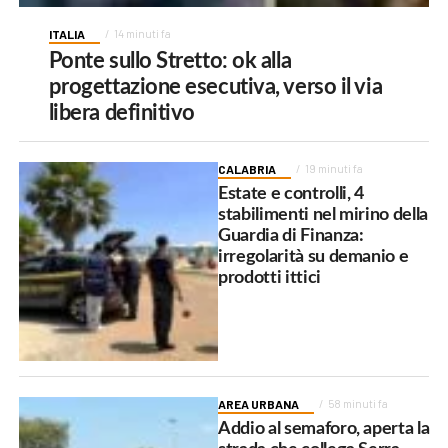
ITALIA
14 minuti fa
Ponte sullo Stretto: ok alla
progettazione esecutiva, verso il via
libera definitivo
CALABRIA
19 minuti fa
Estate e controlli, 4
stabilimenti nel mirino della
Guardia di Finanza:
irregolarità su demanio e
prodotti ittici
AREA URBANA
58 minuti fa
Addio al semaforo, aperta la