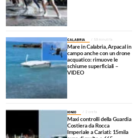
CALABRIA
59 minuti fa
Mare in Calabria, Arpacal in
campo anche con un drone
acquatico: rimuove le
schiume superficiali –
VIDEO
IONIO
2 ore fa
Maxi controlli della Guardia
Costiera da Rocca
Imperiale a Cariati: 15mila