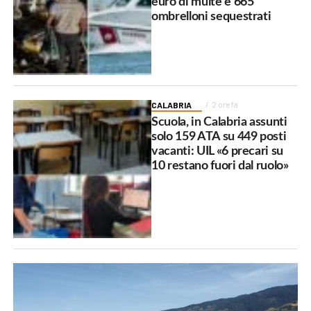
euro di multe e 665
ombrelloni sequestrati
CALABRIA
2 ore fa
Scuola, in Calabria assunti
solo 159 ATA su 449 posti
vacanti: UIL «6 precari su
10 restano fuori dal ruolo»