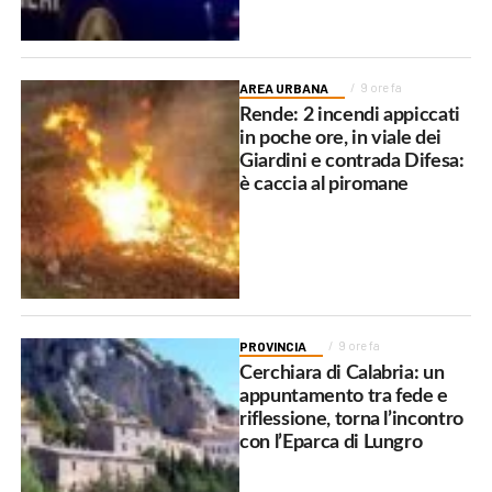
AREA URBANA
9 ore fa
Rende: 2 incendi appiccati
in poche ore, in viale dei
Giardini e contrada Difesa:
è caccia al piromane
PROVINCIA
9 ore fa
Cerchiara di Calabria: un
appuntamento tra fede e
riflessione, torna l’incontro
con l’Eparca di Lungro