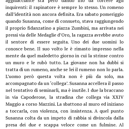
agghiacciante sta però dando filo da torcere agli
inquirenti: il rapinatore è sempre lo stesso. Un romeno
dall’identità non ancora definita. Era sabato pomeriggio
quando Susanna, come di consueto, stava raggiungendo
il proprio fidanzatino a piazza Zumbini, ma arrivata nei
pressi via delle Medaglie d’Oro, la ragazza avrebbe avuto
il sentore di essere seguita. Uno dei due uomini lo
conosce bene. Il suo volto le è rimasto impresso nella
mente da quel maledetto giorno in cui la strinse contro
un muro e le rubò tutto. La giovane non ha dubbi si
tratta di un rumeno, anche se lei il rumeno non lo parla.
L’uomo però questa volta non è più da solo, ma
accompagnato da un ‘collega’. Susanna accellera il passo
nel tentativo di seminarli, ma è inutile. I due la braccano
in via Capoderose, la stradina che collega via XXIV
Maggio a corso Mazzini. La sbattono al muro ed iniziano
a toccarla, con violenza, con insistenza. A quel punto
Susanna colta da un impeto di rabbia si divincola dalla
presa dei due e scappa veloce come un fulmine. Al