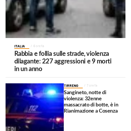
ITALIA
6 ore fa
Rabbia e follia sulle strade, violenza
dilagante: 227 aggressioni e 9 morti
in un anno
TIRRENO
7 ore fa
Sangineto, notte di
violenza: 32enne
massacrato di botte, è in
Rianimazione a Cosenza