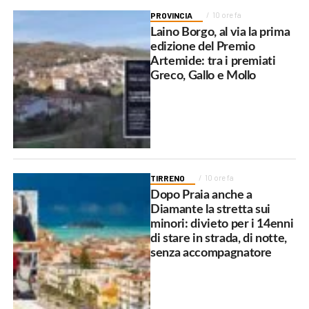
PROVINCIA
10 ore fa
Laino Borgo, al via la prima
edizione del Premio
Artemide: tra i premiati
Greco, Gallo e Mollo
TIRRENO
10 ore fa
Dopo Praia anche a
Diamante la stretta sui
minori: divieto per i 14enni
di stare in strada, di notte,
senza accompagnatore