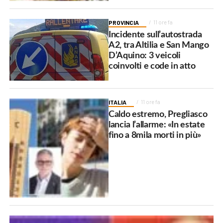
PROVINCIA
11 ore fa
Incidente sull’autostrada
A2, tra Altilia e San Mango
D’Aquino: 3 veicoli
coinvolti e code in atto
ITALIA
11 ore fa
Caldo estremo, Pregliasco
lancia l’allarme: «In estate
fino a 8mila morti in più»