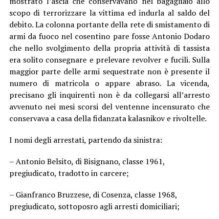
mostrato l’ascia che conservavano nel bagagliaio allo
scopo di terrorizzare la vittima ed indurla al saldo del
debito. La colonna portante della rete di smistamento di
armi da fuoco nel cosentino pare fosse Antonio Dodaro
che nello svolgimento della propria attività di tassista
era solito consegnare e prelevare revolver e fucili. Sulla
maggior parte delle armi sequestrate non è presente il
numero di matricola o appare abraso. La vicenda,
precisano gli inquirenti non è da collegarsi all’arresto
avvenuto nei mesi scorsi del ventenne incensurato che
conservava a casa della fidanzata kalasnikov e rivoltelle.
I nomi degli arrestati, partendo da sinistra:
– Antonio Belsito, di Bisignano, classe 1961,
pregiudicato, tradotto in carcere;
– Gianfranco Bruzzese, di Cosenza, classe 1968,
pregiudicato, sottoposro agli arresti domiciliari;