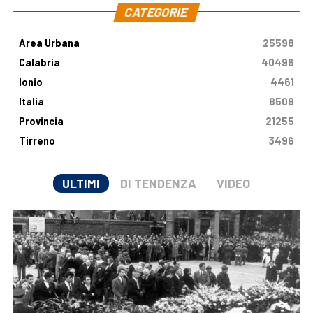
CATEGORIE
Area Urbana
25598
Calabria
40496
Ionio
4461
Italia
8508
Provincia
21255
Tirreno
3496
ULTIMI
DI TENDENZA
VIDEO