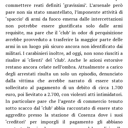
commettere reati definiti ‘gravissimi’. L’arsenale però
pare non sia stato smantellato, l’imponente attività di
‘spaccio’ di armi da fuoco emersa dalle intercettazioni
non potrebbe essere giustificata solo dalle armi
requisite, ma pare che il ‘club’ in odor di perquisizione
avrebbe provveduto a trasferire la maggior parte delle
armi in un luogo più sicuro ancora non identificato dai
militari. I carabinieri inoltre, ad oggi, non sono riusciti a
risalire ai ‘clienti’ del ‘club’. Anche le azioni estorsive
restano ancora celate nell’ombra. Attualmente a carico
degli arrestati risulta un solo un episodio, denunciato
dalla vittima che avrebbe narrato di essere stato
sollecitato al pagamento di un debito di circa 1.700
euro, poi lievitato a 2.700, con violenti atti intimidatori.
In particolare pare che l’agente di commercio tenuto
sotto scacco dal ‘club’ abbia raccontato di essere stato
aggredito presso la stazione di Cosenza dove i suoi
‘creditori’ per imporgli il pagamento gli abbiano