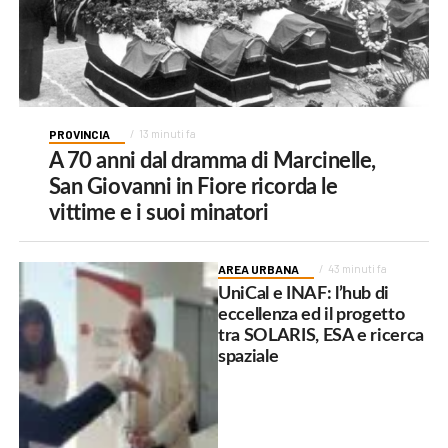
PROVINCIA
13 minuti fa
A 70 anni dal dramma di Marcinelle,
San Giovanni in Fiore ricorda le
vittime e i suoi minatori
AREA URBANA
43 minuti fa
UniCal e INAF: l’hub di
eccellenza ed il progetto
tra SOLARIS, ESA e ricerca
spaziale