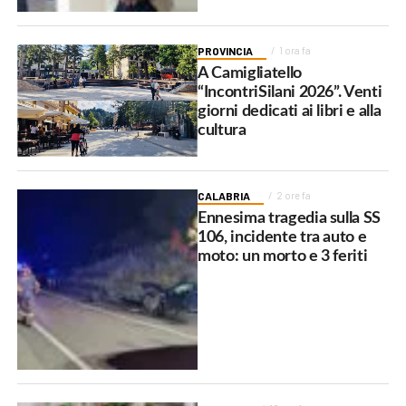
PROVINCIA
1 ora fa
A Camigliatello
“IncontriSilani 2026”. Venti
giorni dedicati ai libri e alla
cultura
CALABRIA
2 ore fa
Ennesima tragedia sulla SS
106, incidente tra auto e
moto: un morto e 3 feriti