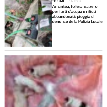
TIRRENO
12 ore fa
Amantea, tolleranza zero
per furti d’acqua e rifiuti
abbandonati: pioggia di
denunce della Polizia Locale