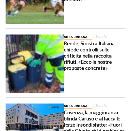
AREA URBANA
5 ore fa
Rende, Sinistra Italiana
chiede controlli sulle
criticità nella raccolta
rifiuti. «Ecco le nostre
proposte concrete»
AREA URBANA
5 ore fa
Cosenza, la maggioranza
blinda Caruso e attacca le
forze insoddisfatte: «Fuori