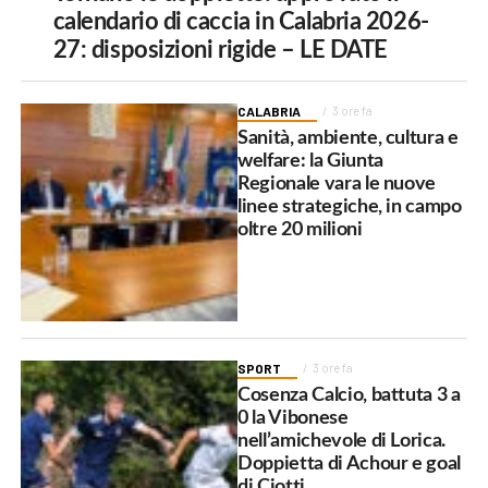
calendario di caccia in Calabria 2026-
27: disposizioni rigide – LE DATE
CALABRIA
3 ore fa
Sanità, ambiente, cultura e
welfare: la Giunta
Regionale vara le nuove
linee strategiche, in campo
oltre 20 milioni
SPORT
3 ore fa
Cosenza Calcio, battuta 3 a
0 la Vibonese
nell’amichevole di Lorica.
Doppietta di Achour e goal
di Ciotti