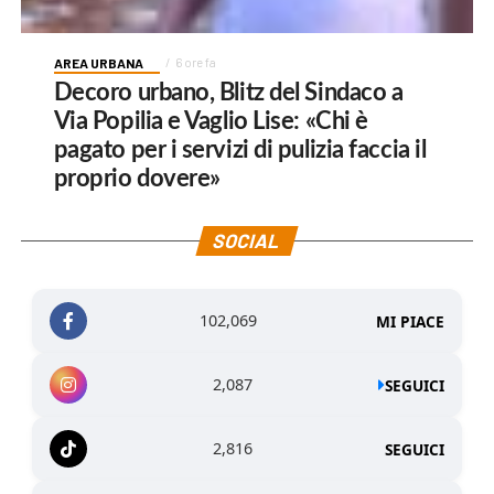
AREA URBANA
6 ore fa
Decoro urbano, Blitz del Sindaco a
Via Popilia e Vaglio Lise: «Chi è
pagato per i servizi di pulizia faccia il
proprio dovere»
SOCIAL
102,069
MI PIACE
2,087
SEGUICI
2,816
SEGUICI