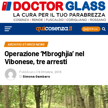
ARCHIVIO STORICO NEWS
Operazione ‘Mbroghjia’ nel
Vibonese, tre arresti
Pubblicato
il
9 Ottobre, 2013
Di
Simona Gambaro