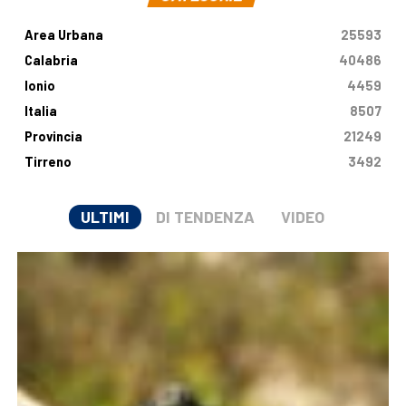
Area Urbana
25593
Calabria
40486
Ionio
4459
Italia
8507
Provincia
21249
Tirreno
3492
ULTIMI
DI TENDENZA
VIDEO