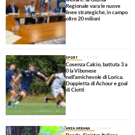
Regionale vara le nuove
linee strategiche, in campo
oltre 20 milioni
SPORT
9 ore fa
Cosenza Calcio, battuta 3 a
0 la Vibonese
nell’amichevole di Lorica.
Doppietta di Achour e goal
di Ciotti
AREA URBANA
11 ore fa