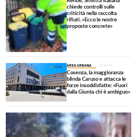
Rende, Sinistra Italiana
chiede controlli sulle
criticità nella raccolta
rifiuti. «Ecco le nostre
proposte concrete»
AREA URBANA
11 ore fa
Cosenza, la maggioranza
blinda Caruso e attacca le
forze insoddisfatte: «Fuori
dalla Giunta chi è ambiguo»