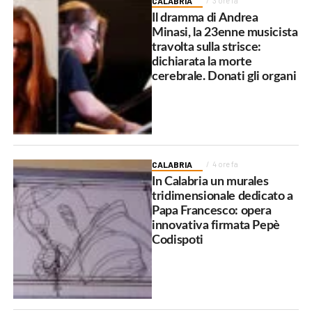
CALABRIA
3 ore fa
Il dramma di Andrea
Minasi, la 23enne musicista
travolta sulla strisce:
dichiarata la morte
cerebrale. Donati gli organi
CALABRIA
4 ore fa
In Calabria un murales
tridimensionale dedicato a
Papa Francesco: opera
innovativa firmata Pepè
Codispoti