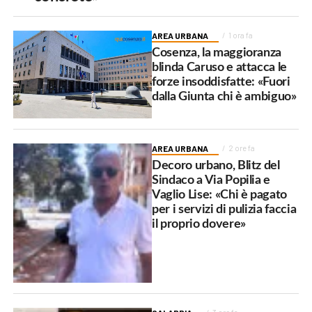
AREA URBANA
1 ora fa
Cosenza, la maggioranza
blinda Caruso e attacca le
forze insoddisfatte: «Fuori
dalla Giunta chi è ambiguo»
AREA URBANA
2 ore fa
Decoro urbano, Blitz del
Sindaco a Via Popilia e
Vaglio Lise: «Chi è pagato
per i servizi di pulizia faccia
il proprio dovere»