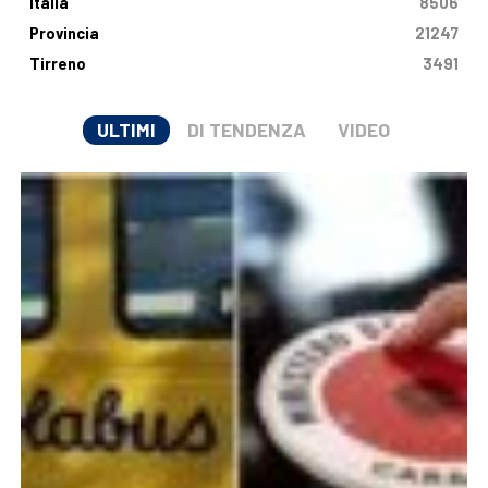
Italia
8506
Provincia
21247
Tirreno
3491
ULTIMI
DI TENDENZA
VIDEO