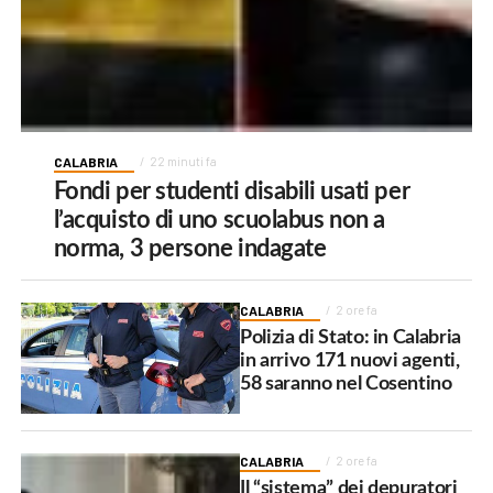
CALABRIA
22 minuti fa
Fondi per studenti disabili usati per
l’acquisto di uno scuolabus non a
norma, 3 persone indagate
CALABRIA
2 ore fa
Polizia di Stato: in Calabria
in arrivo 171 nuovi agenti,
58 saranno nel Cosentino
CALABRIA
2 ore fa
Il “sistema” dei depuratori