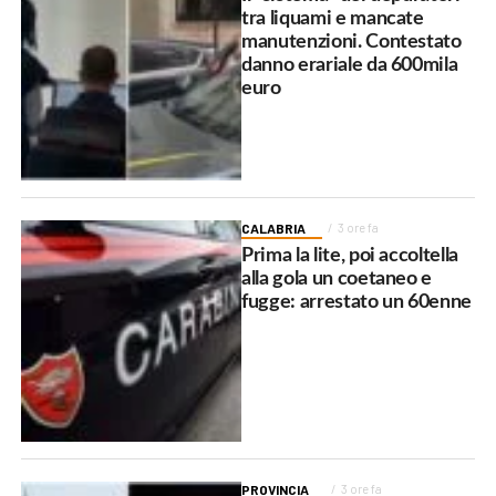
tra liquami e mancate
manutenzioni. Contestato
danno erariale da 600mila
euro
CALABRIA
3 ore fa
Prima la lite, poi accoltella
alla gola un coetaneo e
fugge: arrestato un 60enne
PROVINCIA
3 ore fa