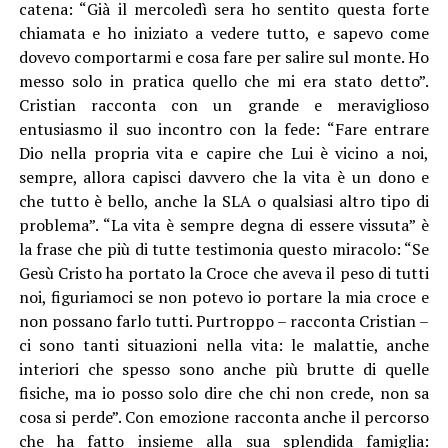
catena: “Già il mercoledì sera ho sentito questa forte
chiamata e ho iniziato a vedere tutto, e sapevo come
dovevo comportarmi e cosa fare per salire sul monte. Ho
messo solo in pratica quello che mi era stato detto”.
Cristian racconta con un grande e meraviglioso
entusiasmo il suo incontro con la fede: “Fare entrare
Dio nella propria vita e capire che Lui è vicino a noi,
sempre, allora capisci davvero che la vita è un dono e
che tutto è bello, anche la SLA o qualsiasi altro tipo di
problema”. “La vita è sempre degna di essere vissuta” è
la frase che più di tutte testimonia questo miracolo: “Se
Gesù Cristo ha portato la Croce che aveva il peso di tutti
noi, figuriamoci se non potevo io portare la mia croce e
non possano farlo tutti. Purtroppo – racconta Cristian –
ci sono tanti situazioni nella vita: le malattie, anche
interiori che spesso sono anche più brutte di quelle
fisiche, ma io posso solo dire che chi non crede, non sa
cosa si perde”. Con emozione racconta anche il percorso
che ha fatto insieme alla sua splendida famiglia: