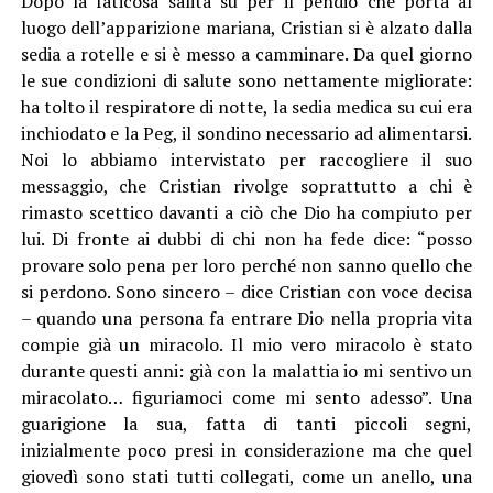
Dopo la faticosa salita su per il pendio che porta al
luogo dell’apparizione mariana, Cristian si è alzato dalla
sedia a rotelle e si è messo a camminare. Da quel giorno
le sue condizioni di salute sono nettamente migliorate:
ha tolto il respiratore di notte, la sedia medica su cui era
inchiodato e la Peg, il sondino necessario ad alimentarsi.
Noi lo abbiamo intervistato per raccogliere il suo
messaggio, che Cristian rivolge soprattutto a chi è
rimasto scettico davanti a ciò che Dio ha compiuto per
lui. Di fronte ai dubbi di chi non ha fede dice: “posso
provare solo pena per loro perché non sanno quello che
si perdono. Sono sincero – dice Cristian con voce decisa
– quando una persona fa entrare Dio nella propria vita
compie già un miracolo. Il mio vero miracolo è stato
durante questi anni: già con la malattia io mi sentivo un
miracolato… figuriamoci come mi sento adesso”. Una
guarigione la sua, fatta di tanti piccoli segni,
inizialmente poco presi in considerazione ma che quel
giovedì sono stati tutti collegati, come un anello, una