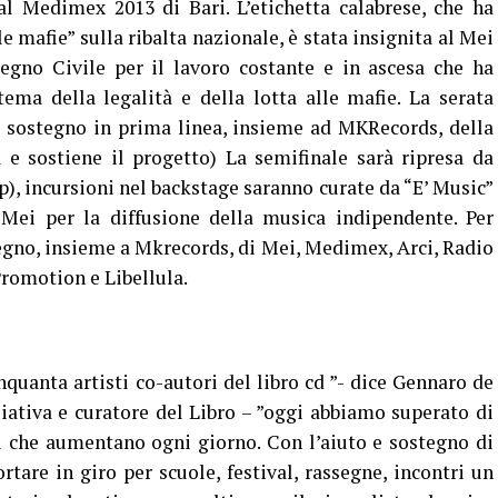
l Medimex 2013 di Bari. L’etichetta calabrese, che ha
 mafie” sulla ribalta nazionale, è stata insignita al Mei
egno Civile per il lavoro costante e in ascesa che ha
ema della legalità e della lotta alle mafie. La serata
il sostegno in prima linea, insieme ad MKRecords, della
 e sostiene il progetto) La semifinale sarà ripresa da
p), incursioni nel backstage saranno curate da “E’ Music”
Mei per la diffusione della musica indipendente. Per
tegno, insieme a Mkrecords, di Mei, Medimex, Arci, Radio
Promotion e Libellula.
quanta artisti co-autori del libro cd ”- dice Gennaro de
iativa e curatore del Libro – ”oggi abbiamo superato di
ri che aumentano ogni giorno. Con l’aiuto e sostegno di
rtare in giro per scuole, festival, rassegne, incontri un