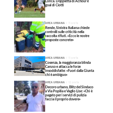
Lorica. Doppietta di Achour e
goal di Ciotti
AREA URBANA
11 ore fa
Rende, Sinistra Italiana chiede
controlli sulle criticità nella
raccolta rifiuti. «Ecco le nostre
proposte concrete»
AREA URBANA
11 ore fa
Cosenza, la maggioranza blinda
Caruso e attacca le forze
insoddisfatte: «Fuori dalla Giunta
chi è ambiguo»
AREA URBANA
12 ore fa
Decoro urbano, Blitz del Sindaco
a Via Popilia e Vaglio Lise: «Chi è
pagato per i servizi di pulizia
faccia il proprio dovere»