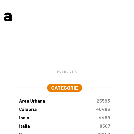
 a
PUBBLICITÀ
.
CATEGORIE
Area Urbana
25593
Calabria
40486
Ionio
4459
Italia
8507