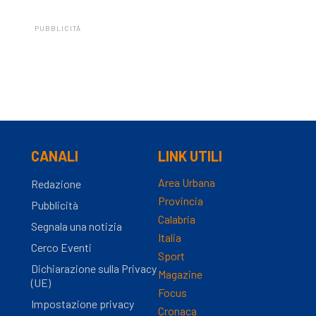
PUBBLICITÀ
CANALI
LINK UTILI
Area Urbana
Redazione
Provincia
Pubblicità
Calabria
Segnala una notizia
Italia
Cerco Eventi
Sport
Dichiarazione sulla Privacy
Magazine
(UE)
Focus
Impostazione privacy
Cronaca