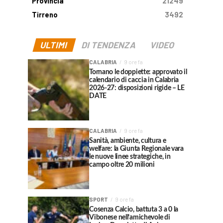
Provincia
21249
Tirreno
3492
ULTIMI
DI TENDENZA
VIDEO
CALABRIA
9 ore fa
Tornano le doppiette: approvato il
calendario di caccia in Calabria
2026-27: disposizioni rigide – LE
DATE
CALABRIA
9 ore fa
Sanità, ambiente, cultura e
welfare: la Giunta Regionale vara
le nuove linee strategiche, in
campo oltre 20 milioni
SPORT
9 ore fa
Cosenza Calcio, battuta 3 a 0 la
Vibonese nell’amichevole di