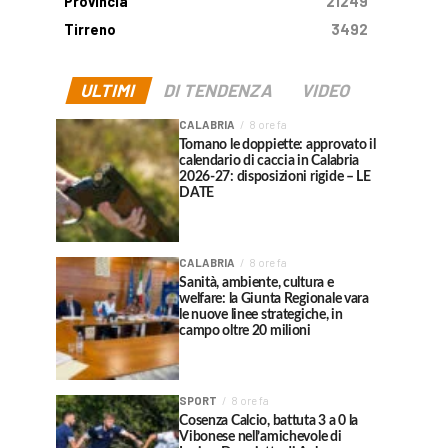
Provincia
21249
Tirreno
3492
ULTIMI
DI TENDENZA
VIDEO
CALABRIA
8 ore fa
Tornano le doppiette: approvato il
calendario di caccia in Calabria
2026-27: disposizioni rigide – LE
DATE
CALABRIA
8 ore fa
Sanità, ambiente, cultura e
welfare: la Giunta Regionale vara
le nuove linee strategiche, in
campo oltre 20 milioni
SPORT
8 ore fa
Cosenza Calcio, battuta 3 a 0 la
Vibonese nell’amichevole di