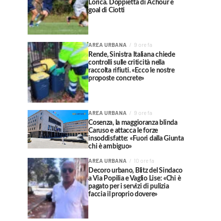
Lorica. Doppietta di Achour e
goal di Ciotti
AREA URBANA
9 ore fa
Rende, Sinistra Italiana chiede
controlli sulle criticità nella
raccolta rifiuti. «Ecco le nostre
proposte concrete»
AREA URBANA
9 ore fa
Cosenza, la maggioranza blinda
Caruso e attacca le forze
insoddisfatte: «Fuori dalla Giunta
chi è ambiguo»
AREA URBANA
10 ore fa
Decoro urbano, Blitz del Sindaco
a Via Popilia e Vaglio Lise: «Chi è
pagato per i servizi di pulizia
faccia il proprio dovere»