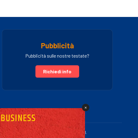
Pubblicità
Pubblicità sulle nostre testate?
Richiedi info
×
.IVA 03005460781 | Powered by Fullmidia s.r.l.