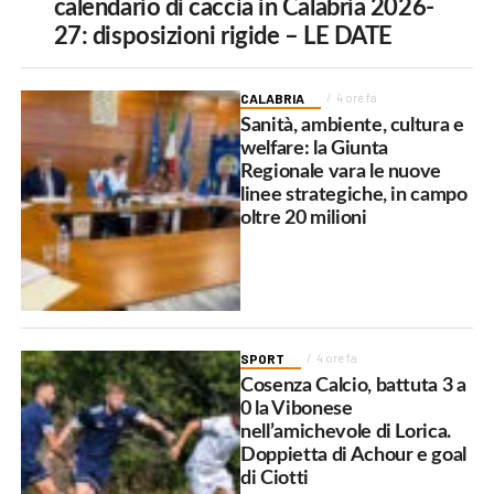
calendario di caccia in Calabria 2026-
27: disposizioni rigide – LE DATE
CALABRIA
4 ore fa
Sanità, ambiente, cultura e
welfare: la Giunta
Regionale vara le nuove
linee strategiche, in campo
oltre 20 milioni
SPORT
4 ore fa
Cosenza Calcio, battuta 3 a
0 la Vibonese
nell’amichevole di Lorica.
Doppietta di Achour e goal
di Ciotti