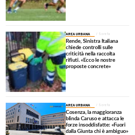
AREA URBANA
5 ore fa
Rende, Sinistra Italiana
chiede controlli sulle
criticità nella raccolta
rifiuti. «Ecco le nostre
proposte concrete»
AREA URBANA
5 ore fa
Cosenza, la maggioranza
blinda Caruso e attacca le
forze insoddisfatte: «Fuori
dalla Giunta chi è ambiguo»