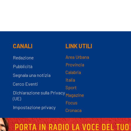
CANALI
LINK UTILI
Area Urbana
Redazione
Provincia
Pubblicità
Calabria
Segnala una notizia
Italia
Cerco Eventi
Sport
Dichiarazione sulla Privacy
Magazine
(UE)
Focus
Impostazione privacy
Cronaca