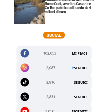
Continua la messa in sicurezza del
fiume Crati, lavori tra Cassano e
Co-Ro: pubblicato il bando da 4
milioni di euro
SOCIAL
102,053
MI PIACE
2,087
SEGUICI
2,816
SEGUICI
2,831
SEGUICI
3,050
ISCRIVITI