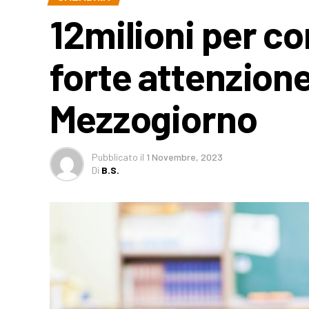
12milioni per con
forte attenzione
Mezzogiorno
Pubblicato
il
1 Novembre, 2023
Di
B.S.