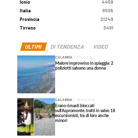
Ionio
4459
Italia
8506
Provincia
21249
Tirreno
3491
ULTIMI
DI TENDENZA
VIDEO
CALABRIA
3 minuti fa
Malore improvviso in spiaggia: 2
poliziotti salvano una donna
CALABRIA
18 minuti fa
Erano rimasti bloccati
sull’Aspromonte, tratti in salvo 18
escursionisti, tra di loro anche
minori