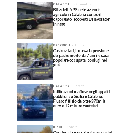
CALABRIA
32 minuti fa
Blitz dell’INPS nelle aziende
agricole in Calabria contro il
caporalato: scoperti 14 lavoratori
in nero
PROVINCIA
1 ora fa
Castrovillari, incassa la pensione
del padre morto da 7 anni e casa
popolare occupata: coniugi nei
guai
CALABRIA
1 ora fa
Infiltrazioni mafiose negli appalti
pubblici tra Sicilia e Calabria.
Flusso fittizio da oltre 370mila
euro e 12 misure cautelari
IONIO
2 ore fa