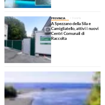
PROVINCIA
3 ore fa
A Spezzano della Sila e
Camigliatello, attivi i nuovi
Centri Comunali di
Raccolta