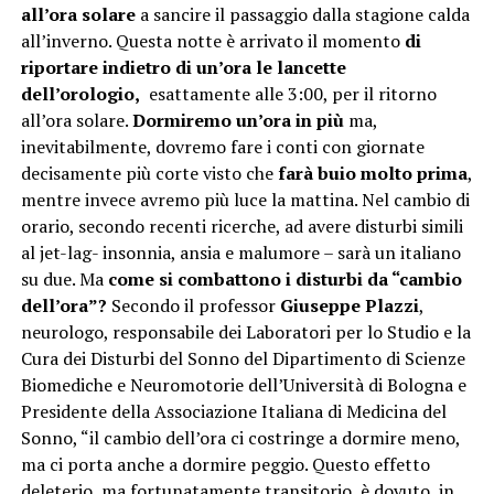
all’ora solare
a sancire il passaggio dalla stagione calda
all’inverno. Questa notte è arrivato il momento
di
riportare indietro di un’ora le lancette
dell’orologio,
esattamente alle 3:00, per il ritorno
all’ora solare.
Dormiremo un’ora in più
ma,
inevitabilmente, dovremo fare i conti con giornate
decisamente più corte visto che
farà buio molto prima
,
mentre invece avremo più luce la mattina. Nel cambio di
orario, secondo recenti ricerche, ad avere disturbi simili
al jet-lag- insonnia, ansia e malumore – sarà un italiano
su due. Ma
come si combattono i disturbi da “cambio
dell’ora”?
Secondo il professor
Giuseppe Plazzi
,
neurologo, responsabile dei Laboratori per lo Studio e la
Cura dei Disturbi del Sonno del Dipartimento di Scienze
Biomediche e Neuromotorie dell’Università di Bologna e
Presidente della Associazione Italiana di Medicina del
Sonno, “il cambio dell’ora ci costringe a dormire meno,
ma ci porta anche a dormire peggio. Questo effetto
deleterio, ma fortunatamente transitorio, è dovuto, in