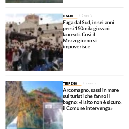
ITALIA
2 ore fa
Fuga dal Sud, in sei anni
persi 150mila giovani
laureati. Così il
Mezzogiorno si
impoverisce
TIRRENO
2 ore fa
Arcomagno, sassi in mare
sui turisti che fanno il
bagno: «Il sito non è sicuro,
il Comune intervenga»