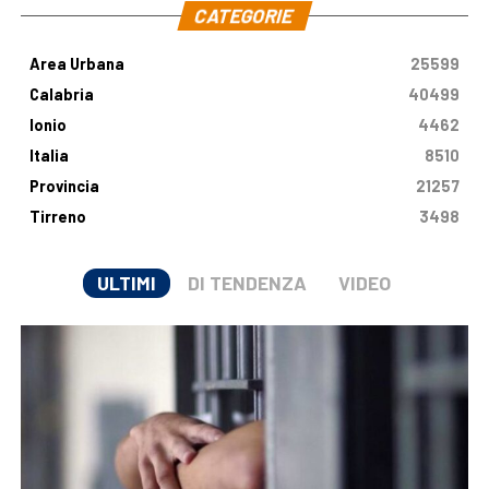
CATEGORIE
Area Urbana
25599
Calabria
40499
Ionio
4462
Italia
8510
Provincia
21257
Tirreno
3498
ULTIMI
DI TENDENZA
VIDEO