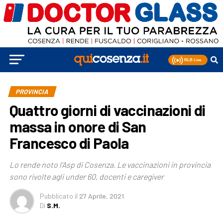
PROVINCIA
Quattro giorni di vaccinazioni di
massa in onore di San
Francesco di Paola
Lo rende noto l’Asp di Cosenza. Le vaccinazioni in provincia
sono rivolte agli under 60, docenti e caregiver
Pubblicato
il
27 Aprile, 2021
Di
S.M.