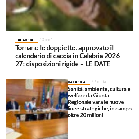
CALABRIA
3 ore fa
Tornano le doppiette: approvato il
calendario di caccia in Calabria 2026-
27: disposizioni rigide – LE DATE
CALABRIA
3 ore fa
Sanità, ambiente, cultura e
welfare: la Giunta
Regionale vara le nuove
linee strategiche, in campo
oltre 20 milioni