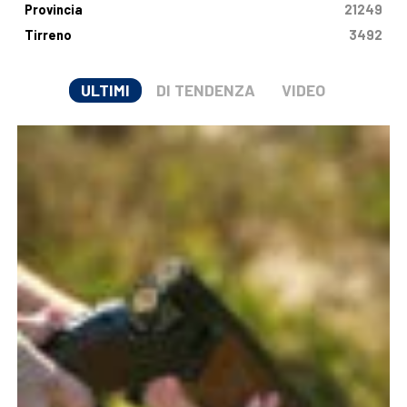
Provincia
21249
Tirreno
3492
ULTIMI
DI TENDENZA
VIDEO