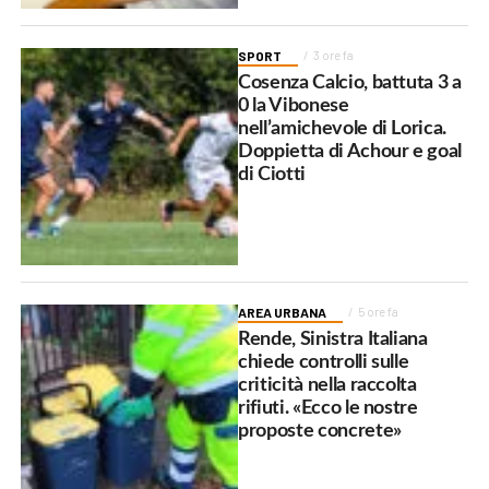
SPORT
3 ore fa
Cosenza Calcio, battuta 3 a
0 la Vibonese
nell’amichevole di Lorica.
Doppietta di Achour e goal
di Ciotti
AREA URBANA
5 ore fa
Rende, Sinistra Italiana
chiede controlli sulle
criticità nella raccolta
rifiuti. «Ecco le nostre
proposte concrete»