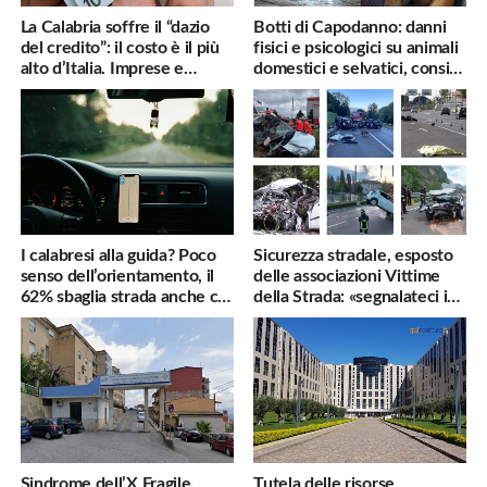
La Calabria soffre il “dazio
Botti di Capodanno: danni
del credito”: il costo è il più
fisici e psicologici su animali
alto d’Italia. Imprese e
domestici e selvatici, consigli
famiglie penalizzate
utili
I calabresi alla guida? Poco
Sicurezza stradale, esposto
senso dell’orientamento, il
delle associazioni Vittime
62% sbaglia strada anche col
della Strada: «segnalateci i
navigatore
pericoli, interverremo
subito»
Sindrome dell’X Fragile,
Tutela delle risorse