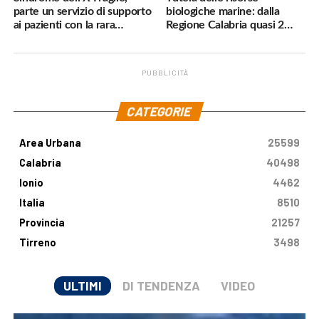
parte un servizio di supporto
biologiche marine: dalla
ai pazienti con la rara
Regione Calabria quasi 2
malattia genetica
milioni di euro
PUBBLICITÀ
.
CATEGORIE
Area Urbana
25599
Calabria
40498
Ionio
4462
Italia
8510
Provincia
21257
Tirreno
3498
ULTIMI
DI TENDENZA
VIDEO