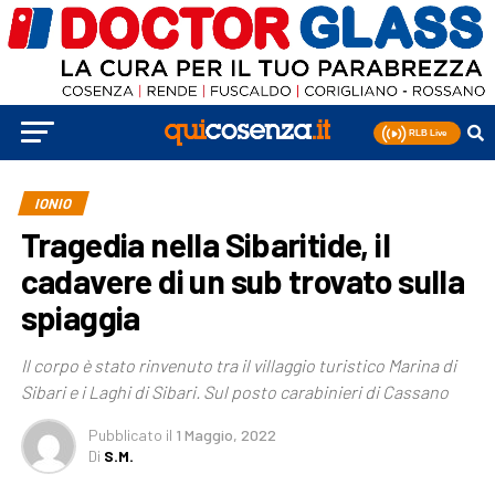
IONIO
Tragedia nella Sibaritide, il
cadavere di un sub trovato sulla
spiaggia
Il corpo è stato rinvenuto tra il villaggio turistico Marina di
Sibari e i Laghi di Sibari. Sul posto carabinieri di Cassano
Pubblicato
il
1 Maggio, 2022
Di
S.M.