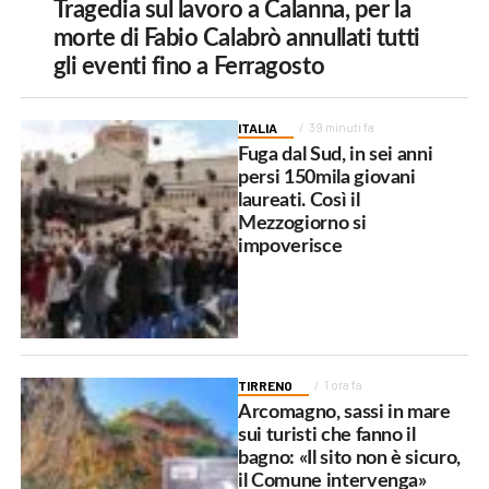
Tragedia sul lavoro a Calanna, per la
morte di Fabio Calabrò annullati tutti
gli eventi fino a Ferragosto
ITALIA
39 minuti fa
Fuga dal Sud, in sei anni
persi 150mila giovani
laureati. Così il
Mezzogiorno si
impoverisce
TIRRENO
1 ora fa
Arcomagno, sassi in mare
sui turisti che fanno il
bagno: «Il sito non è sicuro,
il Comune intervenga»