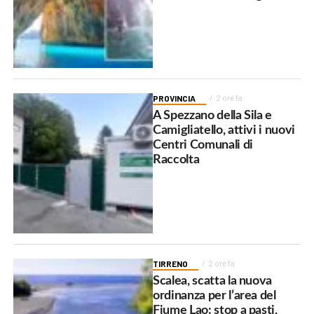
PROVINCIA
2 ore fa
A Spezzano della Sila e
Camigliatello, attivi i nuovi
Centri Comunali di
Raccolta
TIRRENO
2 ore fa
Scalea, scatta la nuova
ordinanza per l’area del
Fiume Lao: stop a pasti,