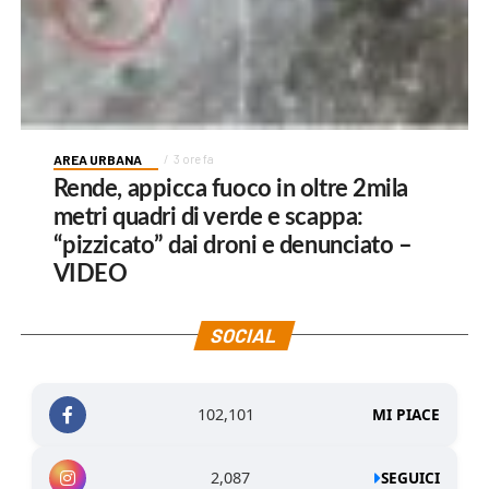
AREA URBANA
3 ore fa
Rende, appicca fuoco in oltre 2mila
metri quadri di verde e scappa:
“pizzicato” dai droni e denunciato –
VIDEO
SOCIAL
102,101
MI PIACE
2,087
SEGUICI