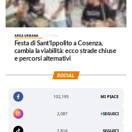
AREA URBANA
3 ore fa
Festa di Sant’Ippolito a Cosenza,
cambia la viabilità: ecco strade chiuse
e percorsi alternativi
SOCIAL
102,195
MI PIACE
2,087
SEGUICI
2,816
SEGUICI