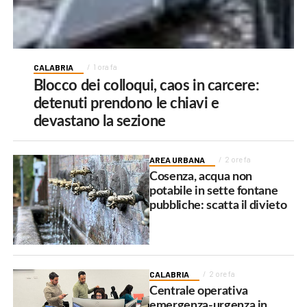
CALABRIA
1 ora fa
Blocco dei colloqui, caos in carcere:
detenuti prendono le chiavi e
devastano la sezione
AREA URBANA
2 ore fa
Cosenza, acqua non
potabile in sette fontane
pubbliche: scatta il divieto
CALABRIA
2 ore fa
Centrale operativa
emergenza-urgenza in