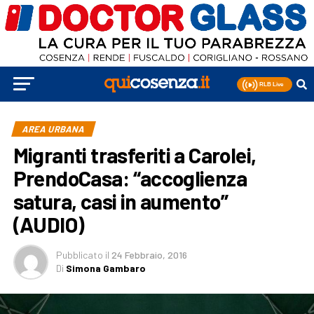
AREA URBANA
Migranti trasferiti a Carolei,
PrendoCasa: “accoglienza
satura, casi in aumento”
(AUDIO)
Pubblicato
il
24 Febbraio, 2016
Di
Simona Gambaro