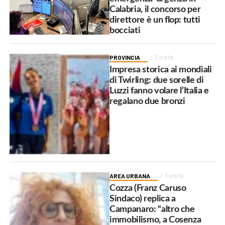
Calabria, il concorso per
direttore è un flop: tutti
bocciati
PROVINCIA
3 ore fa
Impresa storica ai mondiali
di Twirling: due sorelle di
Luzzi fanno volare l’Italia e
regalano due bronzi
AREA URBANA
3 ore fa
Cozza (Franz Caruso
Sindaco) replica a
Campanaro: “altro che
immobilismo, a Cosenza