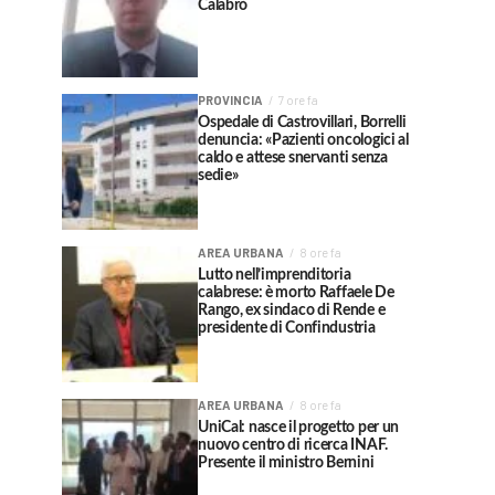
Calabrò
PROVINCIA
7 ore fa
Ospedale di Castrovillari, Borrelli
denuncia: «Pazienti oncologici al
caldo e attese snervanti senza
sedie»
AREA URBANA
8 ore fa
Lutto nell’imprenditoria
calabrese: è morto Raffaele De
Rango, ex sindaco di Rende e
presidente di Confindustria
AREA URBANA
8 ore fa
UniCal: nasce il progetto per un
nuovo centro di ricerca INAF.
Presente il ministro Bernini