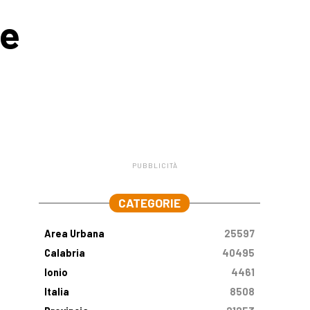
ue
PUBBLICITÀ
.
CATEGORIE
Area Urbana
25597
Calabria
40495
Ionio
4461
Italia
8508