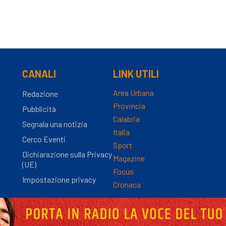
CANALI
LINK UTILI
Area Urbana
Redazione
Provincia
Pubblicità
Calabria
Segnala una notizia
Italia
Cerco Eventi
Sport
Dichiarazione sulla Privacy
Magazine
(UE)
Focus
Impostazione privacy
Cronaca