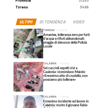
Provincia
21253
Tirreno
3496
ULTIMI
DI TENDENZA
VIDEO
TIRRENO
5 ore fa
Amantea, tolleranza zero per furti
d’acqua e rifiuti abbandonati:
pioggia di denunce della Polizia
Locale
CALABRIA
6 ore fa
Sei cuccioli sepolti vivi a
Caulonia: vicesindaco Maiolo:
«Ennesimo atto di crudeltà, non
possiamo più tollerare»
CALABRIA
7 ore fa
Ennesimo incidente sul lavoro in
Calabria: morto il giovane Fabio