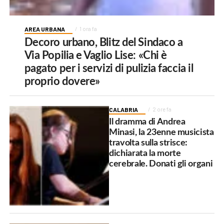
AREA URBANA
1 ora fa
Decoro urbano, Blitz del Sindaco a
Via Popilia e Vaglio Lise: «Chi è
pagato per i servizi di pulizia faccia il
proprio dovere»
CALABRIA
2 ore fa
Il dramma di Andrea
Minasi, la 23enne musicista
travolta sulla strisce:
dichiarata la morte
cerebrale. Donati gli organi