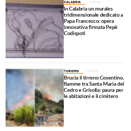
CALABRIA
2 ore fa
In Calabria un murales
tridimensionale dedicato a
Papa Francesco: opera
innovativa firmata Pepè
Codispoti
TURISMO
3 ore fa
Brucia il tirreno Cosentino,
fiamme tra Santa Maria del
Cedro e Grisolia: paura per
le abitazioni e il cimitero