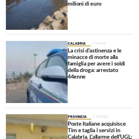
milioni di euro
CALABRIA
1 ora fa
La crisi d’astinenza e le
minacce di morte alla
famiglia per avere i soldi
della droga: arrestato
44enne
PROVINCIA
2 ore fa
Poste Italiane acquisisce
Tim e taglia i servizi in
Calabria. L’allarme dell’UGL: