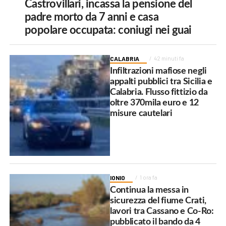
Castrovillari, incassa la pensione del
padre morto da 7 anni e casa
popolare occupata: coniugi nei guai
CALABRIA
42 minuti fa
Infiltrazioni mafiose negli
appalti pubblici tra Sicilia e
Calabria. Flusso fittizio da
oltre 370mila euro e 12
misure cautelari
IONIO
1 ora fa
Continua la messa in
sicurezza del fiume Crati,
lavori tra Cassano e Co-Ro:
pubblicato il bando da 4