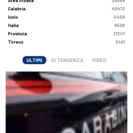
Area Urbana
25589
Calabria
40472
Ionio
4458
Italia
8506
Provincia
21247
Tirreno
3491
ULTIMI
DI TENDENZA
VIDEO