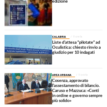
edizione
CALABRIA
11 ore fa
Liste d’attesa “pilotate” ad
Oculistica: chiesto rinvio a
giudizio per 10 indagati
AREA URBANA
11 ore fa
Cosenza, approvato
l’assestamento di bilancio.
Caruso e Mazzuca: «Conti
in ordine e governo sempre
più solido»