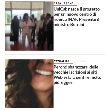
AREA URBANA
1 ora fa
UniCal: nasce il progetto
per un nuovo centro di
ricerca INAF. Presente il
ministro Bernini
ATTUALITÀ
2 ore fa
Perché sbarazzarsi delle
vecchie iscrizioni ai siti
Web vi farà sentire molto
più leggeri