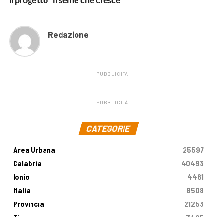
il progetto “il seme che cresce”
Redazione
PUBBLICITÀ
PUBBLICITÀ
.
CATEGORIE
Area Urbana
25597
Calabria
40493
Ionio
4461
Italia
8508
Provincia
21253