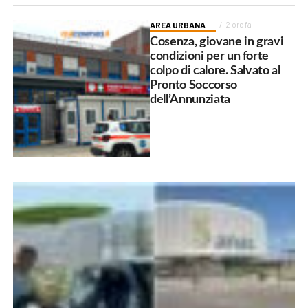
AREA URBANA
2 ore fa
Cosenza, giovane in gravi
condizioni per un forte
colpo di calore. Salvato al
Pronto Soccorso
dell’Annunziata